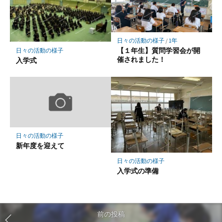
日々の活動の様子
/
1年
【１年生】質問学習会が開
日々の活動の様子
催されました！
入学式
日々の活動の様子
新年度を迎えて
日々の活動の様子
入学式の準備
前の投稿