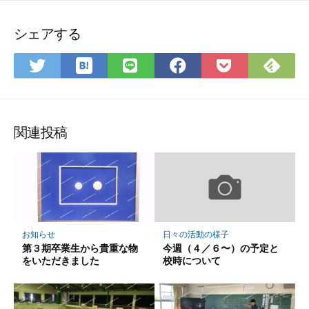
シェアする
は
Fee
Twitter
LINE
Facebook
Pocket
て
で
で
で
で
に
な
購
シ
シ
シ
保
ブ
読
ェ
ェ
ェ
存
ッ
ア
ア
ア
関連投稿
ク
マ
ー
ク
に
保
お知らせ
日々の活動の様子
存
第３期卒業生から貴重な物
今週（４／６〜）の予定と
をいただきました
校時について