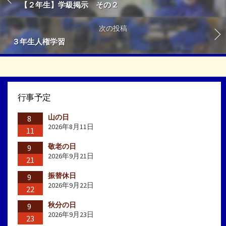
【２年生】学級掲示 その２
次の投稿
３年生人権学習
行事予定
山の日
8
2026年8月11日
11
敬老の日
9
2026年9月21日
21
振替休日
9
2026年9月22日
22
秋分の日
9
2026年9月23日
23