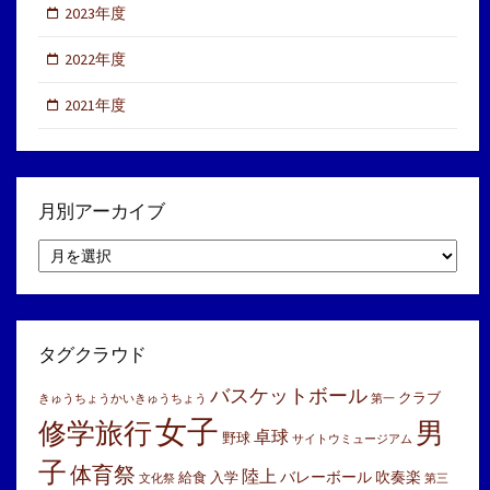
2023年度
2022年度
2021年度
月別アーカイブ
月
別
ア
ー
カ
イ
タグクラウド
ブ
バスケットボール
クラブ
きゅうちょうかいきゅうちょう
第一
女子
修学旅行
男
卓球
野球
サイトウミュージアム
子
体育祭
陸上
バレーボール
吹奏楽
給食
入学
文化祭
第三