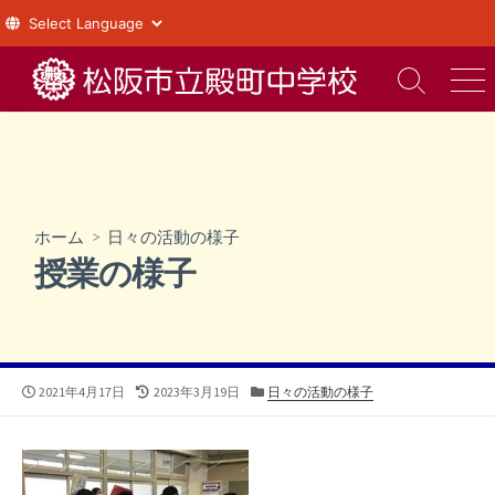
コ
ン
検
メ
索
ニ
テ
切
ュ
ン
り
ー
ツ
替
え
へ
ス
ホーム
>
日々の活動の様子
キ
授業の様子
ッ
プ
公
最
カ
2021年4月17日
2023年3月19日
日々の活動の様子
開
終
テ
日
更
ゴ
新
リ
日
ー