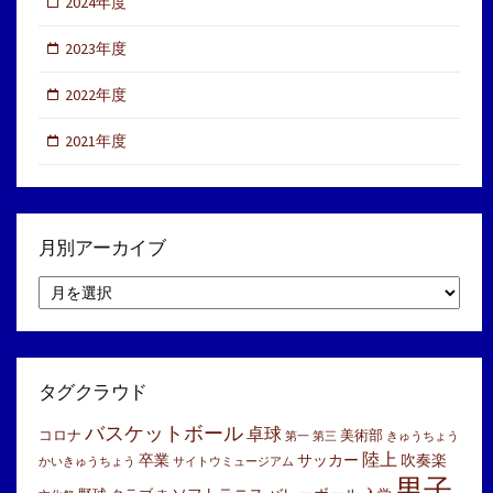
2024年度
2023年度
2022年度
2021年度
月別アーカイブ
月
別
ア
ー
カ
イ
タグクラウド
ブ
バスケットボール
卓球
コロナ
美術部
第一
第三
きゅうちょう
陸上
卒業
サッカー
吹奏楽
かいきゅうちょう
サイトウミュージアム
男子