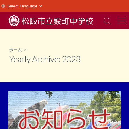
コ
ン
検
メ
索
ニ
テ
切
ュ
ン
り
ー
ツ
替
ホーム
>
え
へ
Yearly Archive:
2023
ス
キ
ッ
プ