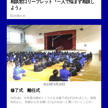
相談窓口リーフレット『一人で悩まず相談し
よう』
カ
お知らせ
テ
ゴ
リ
ー
2023年3月29日
修了式 離任式
24日(金)、今年度の締めくくりとなる修了式が行われました。校長
先生から、先輩から引き継いだものを次へと繋いでいくことの...