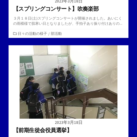
2023年3月18日
【スプリングコンサート】吹奏楽部
３月１８日(土)スプリングコンサートが開催されました。あいにく
の雨模様で肌寒い日となりましたが、手拍子あり振り付けありの...
カ
日々の活動の様子
/
部活動
テ
ゴ
リ
ー
2023年3月18日
【前期生徒会役員選挙】