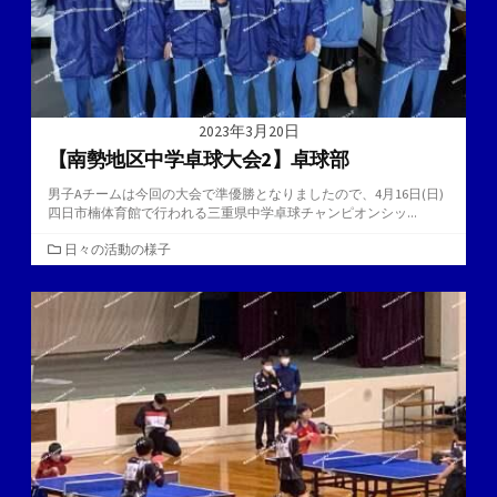
2023年3月20日
【南勢地区中学卓球大会2】卓球部
男子Aチームは今回の大会で準優勝となりましたので、4月16日(日)
四日市楠体育館で行われる三重県中学卓球チャンピオンシッ...
カ
日々の活動の様子
テ
ゴ
リ
ー