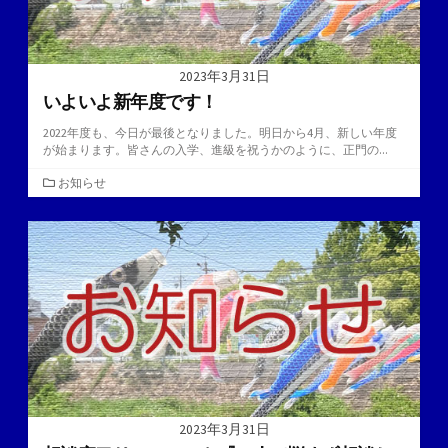
2023年3月31日
いよいよ新年度です！
2022年度も、今日が最後となりました。明日から4月、新しい年度
が始まります。皆さんの入学、進級を祝うかのように、正門の...
カ
お知らせ
テ
ゴ
リ
ー
2023年3月31日