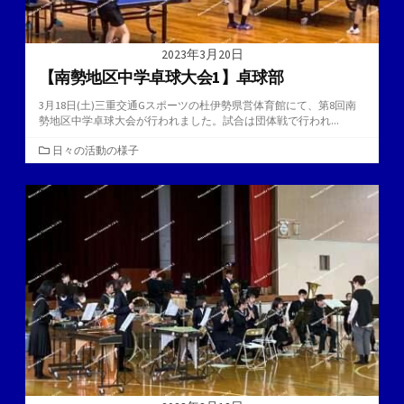
2023年3月20日
【南勢地区中学卓球大会1】卓球部
3月18日(土)三重交通Gスポーツの杜伊勢県営体育館にて、第8回南
勢地区中学卓球大会が行われました。試合は団体戦で行われ...
カ
日々の活動の様子
テ
ゴ
リ
ー