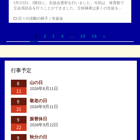
3月17日2、3限目に、生徒会選挙を行いました。今回は、体育館で
立会演説会を行うことができました。立候補者は多くの生徒を...
カ
日々の活動の様子
/
生徒会
テ
ゴ
投
1
2
3
4
…
35
36
»
リ
ー
稿
の
ペ
行事予定
ー
山の日
ジ
8
2026年8月11日
11
送
敬老の日
9
り
2026年9月21日
21
振替休日
9
2026年9月22日
22
秋分の日
9