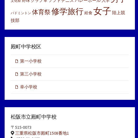
ソフトテニス
バレーボール
野球
クラブ
入学
文化祭
幸
女子
修学旅行
体育祭
陸上競
給食
バドミントン
技部
殿町中学校区
第一小学校
第三小学校
幸小学校
松阪市立殿町中学校
〒515-0073
三重県松阪市殿町1508番地1