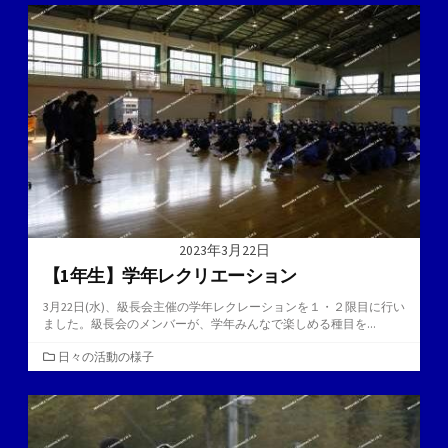
ゴ
リ
ー
2023年3月22日
【1年生】学年レクリエーション
3月22日(水)、級長会主催の学年レクレーションを１・２限目に行い
ました。級長会のメンバーが、学年みんなで楽しめる種目を...
カ
日々の活動の様子
テ
ゴ
リ
ー