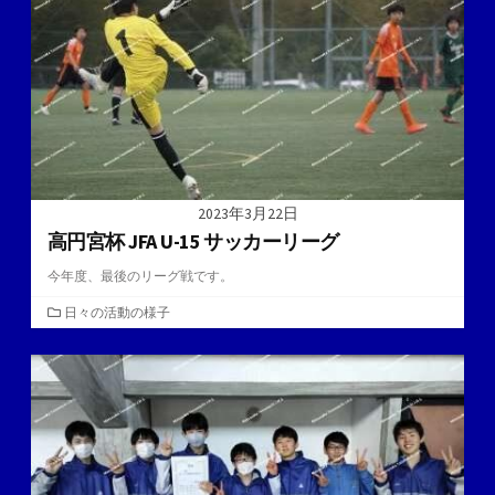
2023年3月22日
高円宮杯 JFA U-15 サッカーリーグ
今年度、最後のリーグ戦です。
カ
日々の活動の様子
テ
ゴ
リ
ー