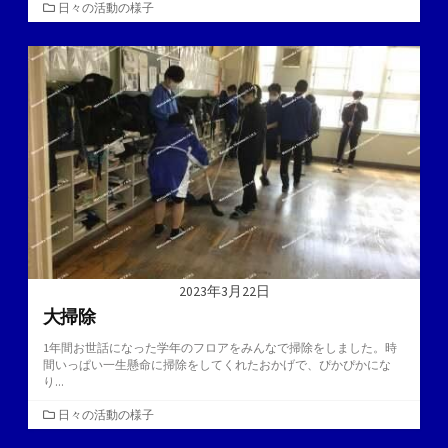
カ
日々の活動の様子
テ
ゴ
リ
ー
2023年3月22日
大掃除
1年間お世話になった学年のフロアをみんなで掃除をしました。時
間いっぱい一生懸命に掃除をしてくれたおかげで、ぴかぴかにな
り...
カ
日々の活動の様子
テ