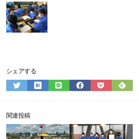
シェアする
は
Fee
Twitter
LINE
Facebook
Pocket
て
で
で
で
で
に
な
購
シ
シ
シ
保
ブ
読
ェ
ェ
ェ
存
ッ
ア
ア
ア
関連投稿
ク
マ
ー