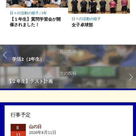
日々の活動の様子
/
1年
【１年生】質問学習会が開
日々の活動の様子
催されました！
女子卓球部
前の投稿
学活2（2年生）
次の投稿
【２年生】テスト計画
行事予定
山の日
8
2026年8月11日
11