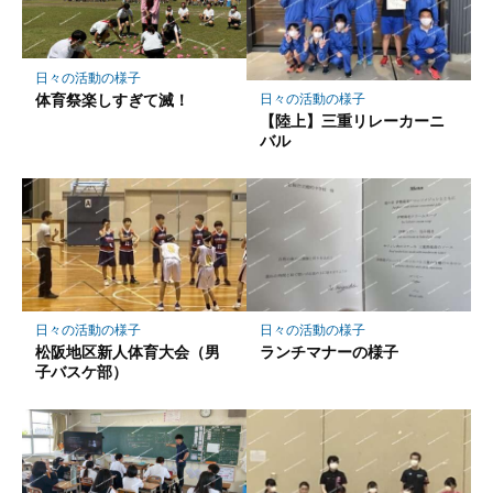
ク
に
保
日々の活動の様子
存
体育祭楽しすぎて滅！
日々の活動の様子
【陸上】三重リレーカーニ
バル
日々の活動の様子
日々の活動の様子
松阪地区新人体育大会（男
ランチマナーの様子
子バスケ部）