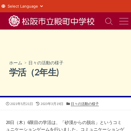
コ
ン
検
メ
索
ニ
テ
切
ュ
ン
り
ー
ツ
替
え
へ
ス
ホーム
>
日々の活動の様子
キ
学活（2年生)
ッ
プ
公
最
カ
2021年5月21日
2023年3月19日
日々の活動の様子
開
終
テ
日
更
ゴ
新
リ
20日（木）6限目の学活は、「砂漠からの脱出」というコミ
日
ー
ュニケーションゲームを行いました。コミュニケーションゲ