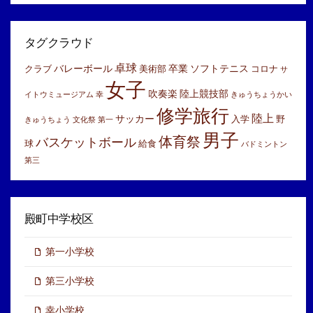
ア
ー
カ
イ
タグクラウド
ブ
卓球
バレーボール
卒業
ソフトテニス
クラブ
美術部
コロナ
サ
女子
吹奏楽
陸上競技部
イトウミュージアム
幸
きゅうちょうかい
修学旅行
陸上
サッカー
入学
野
きゅうちょう
文化祭
第一
男子
体育祭
バスケットボール
球
給食
バドミントン
第三
殿町中学校区
第一小学校
第三小学校
幸小学校