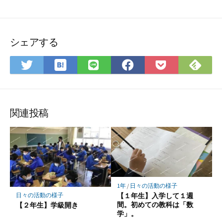
シェアする
は
Fee
Twitter
LINE
Facebook
Pocket
て
で
で
で
で
に
な
購
シ
シ
シ
保
ブ
読
ェ
ェ
ェ
存
ッ
ア
ア
ア
関連投稿
ク
マ
ー
ク
に
保
1年
/
日々の活動の様子
存
【１年生】入学して１週
日々の活動の様子
間。初めての教科は「数
【２年生】学級開き
学」。