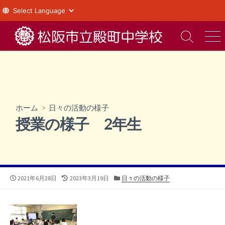
コ
ン
検
メ
索
ニ
テ
切
ュ
ン
り
ー
ツ
替
え
へ
ス
ホーム
>
日々の活動の様子
キ
授業の様子 2年生
ッ
プ
公
最
カ
2021年6月28日
2023年3月19日
日々の活動の様子
開
終
テ
日
更
ゴ
新
リ
日
ー