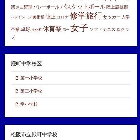
バスケットボール
楽
バレーボール
陸上競技部
野球
第三
修学旅行
陸上
サッカー
美術部
コロナ
入学
バドミントン
女子
体育祭
卓球
卒業
ソフトテニス
クラ
文化祭
第一
幸
ブ
殿町中学校区
第一小学校
第三小学校
幸小学校
松阪市立殿町中学校