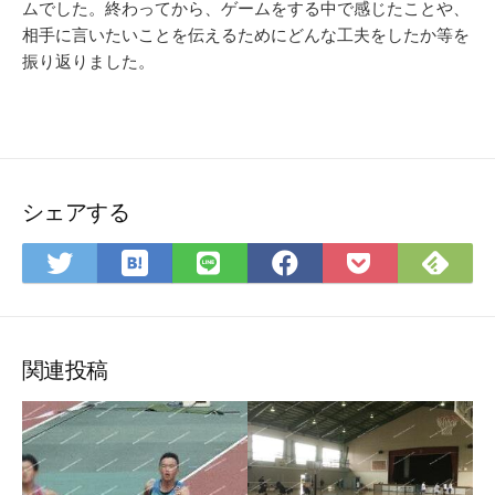
ムでした。終わってから、ゲームをする中で感じたことや、
相手に言いたいことを伝えるためにどんな工夫をしたか等を
振り返りました。
シェアする
は
Fee
Twitter
LINE
Facebook
Pocket
て
で
で
で
で
に
な
購
シ
シ
シ
保
ブ
読
ェ
ェ
ェ
存
ッ
ア
ア
ア
関連投稿
ク
マ
ー
ク