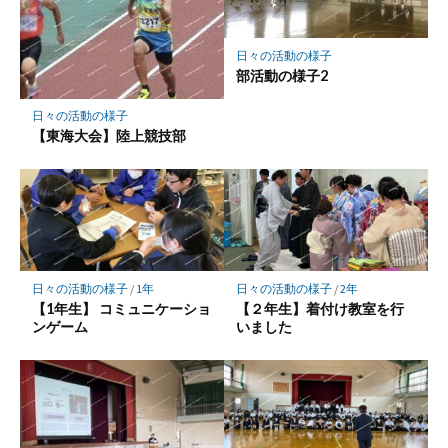
に
保
存
日々の活動の様子
部活動の様子2
日々の活動の様子
【東海大会】陸上競技部
日々の活動の様子
/
1年
日々の活動の様子
/
2年
【1年生】 コミュニケーショ
【２年生】着付け教室を行
ンゲーム
いました