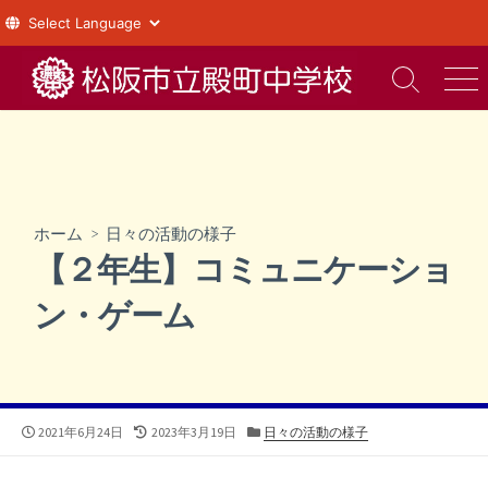
コ
ン
検
メ
索
ニ
テ
切
ュ
ン
り
ー
ツ
替
え
へ
ス
ホーム
>
日々の活動の様子
キ
【２年生】コミュニケーショ
ッ
プ
ン・ゲーム
公
最
カ
2021年6月24日
2023年3月19日
日々の活動の様子
開
終
テ
日
更
ゴ