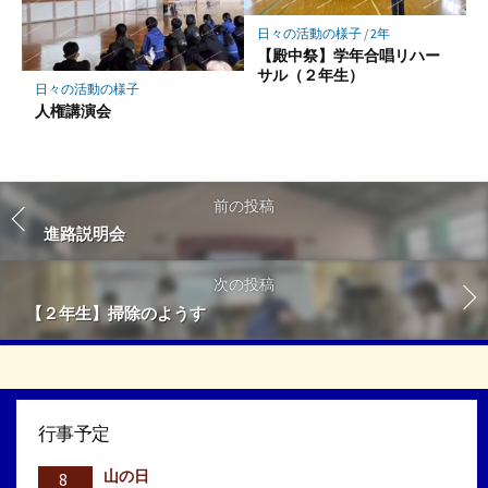
日々の活動の様子
/
2年
【殿中祭】学年合唱リハー
サル（２年生）
日々の活動の様子
人権講演会
前の投稿
進路説明会
次の投稿
【２年生】掃除のようす
行事予定
山の日
8