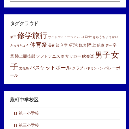
別
ア
ー
カ
イ
タグクラウド
ブ
修学旅行
コロナ
第三
サイトウミュージアム
きゅうちょうかい
体育祭
卓球
陸上
卒
美術部
入学
野球
給食
きゅうちょう
第一
女
男子
業
陸上競技部
ソフトテニス
サッカー
吹奏楽
幸
子
バスケットボール
バレーボ
クラブ
文化祭
バドミントン
ール
殿町中学校区
第一小学校
第三小学校