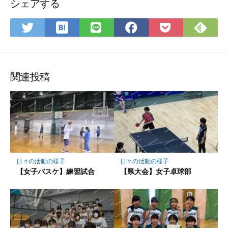
シェアする
は
Fee
Twitter
LINE
Facebook
Pocket
て
で
で
で
で
に
な
購
シ
シ
シ
保
ブ
読
ェ
ェ
ェ
存
ッ
ア
ア
ア
関連投稿
ク
マ
ー
ク
に
保
存
日々の活動の様子
日々の活動の様子
【女子バスケ】練習試合
【県大会】女子卓球部