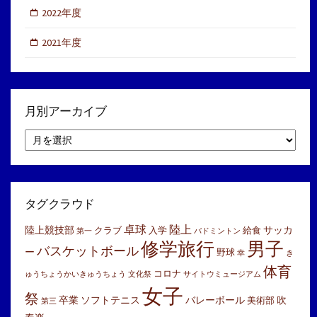
2022年度
2021年度
月別アーカイブ
月
別
ア
ー
カ
イ
タグクラウド
ブ
卓球
陸上
陸上競技部
サッカ
クラブ
入学
給食
第一
バドミントン
修学旅行
男子
バスケットボール
ー
野球
幸
き
体育
コロナ
ゅうちょうかいきゅうちょう
文化祭
サイトウミュージアム
女子
祭
卒業
ソフトテニス
バレーボール
吹
美術部
第三