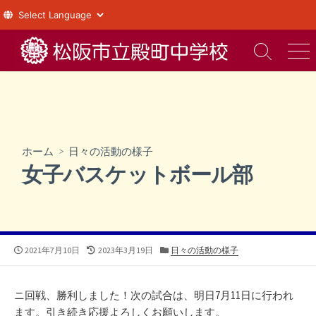
コ
ン
検
メ
索
ニ
テ
切
ュ
ン
り
ー
ツ
替
え
へ
ス
ホーム
>
日々の活動の様子
キ
女子バスケットボール部
ッ
プ
公
最
カ
2021年7月10日
2023年3月19日
日々の活動の様子
開
終
テ
日
更
ゴ
新
リ
ニ回戦、勝利しました！次の試合は、明日7月11日に行われ
日
ー
ます。引き続き応援よろしくお願いします。