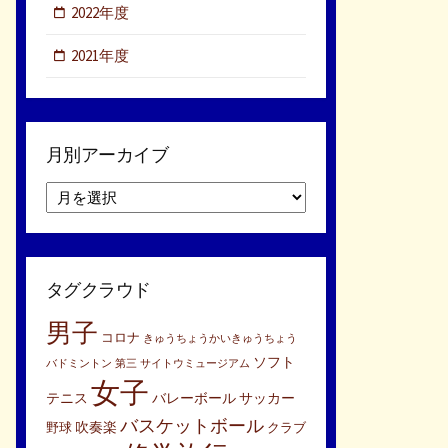
2022年度
2021年度
月別アーカイブ
月
別
ア
ー
カ
タグクラウド
イ
ブ
男子
コロナ
きゅうちょうかいきゅうちょう
ソフト
バドミントン
第三
サイトウミュージアム
女子
テニス
バレーボール
サッカー
バスケットボール
吹奏楽
野球
クラブ