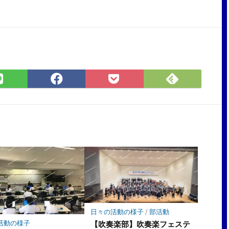
Feedly
LINE
Facebook
Pocket
で
で
で
に
購
シ
シ
保
読
ェ
ェ
存
ア
ア
日々の活動の様子
/
部活動
活動の様子
【吹奏楽部】吹奏楽フェステ