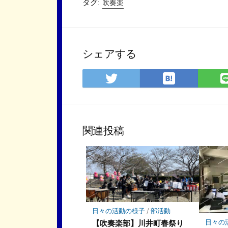
タグ:
吹奏楽
シェアする
は
Twitter
て
で
な
シ
ブ
ェ
ッ
ア
関連投稿
ク
マ
ー
ク
に
保
存
日々の活動の様子
/
部活動
日々の
【吹奏楽部】川井町春祭り