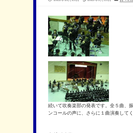
開
終
テ
日
更
ゴ
新
リ
日
ー
続いて吹奏楽部の発表です。全５曲、
ンコールの声に、さらに１曲演奏して