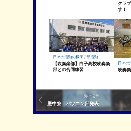
クラ
す！
日々の活動の様子
/
部活動
日々の
【吹奏楽部】白子高校吹奏楽
部との合同練習
吹奏
前の投稿
殿中祭 パソコン部発表