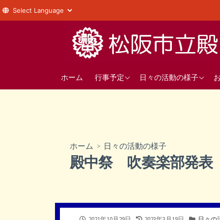
コ
ン
テ
ン
年間の行事予定
1年
ツ
ホーム
行事予定
日々の活動の様子
へ
直近の行事予定
2年
ス
3年
キ
ッ
部活動
プ
ホーム
>
日々の活動の様子
生徒会
殿中祭 吹奏楽部発表
公
最
カ
2021年10月29日
2023年3月19日
日々の