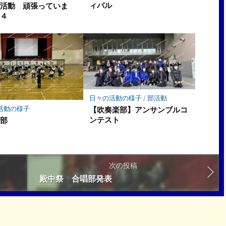
ィバル
ブ活動 頑張っていま
 ４
日々の活動の様子
/
部活動
活動の様子
【吹奏楽部】アンサンブルコ
ンテスト
楽部
次の投稿
殿中祭 合唱部発表