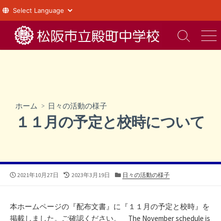
コ
ン
検
メ
索
ニ
テ
切
ュ
ン
り
ー
ツ
替
え
へ
ス
ホーム
>
日々の活動の様子
キ
１１月の予定と校時について
ッ
プ
公
最
カ
2021年10月27日
2023年3月19日
日々の活動の様子
開
終
テ
日
更
ゴ
新
リ
本ホームページの『配布文書』に『１１月の予定と校時』を
日
ー
掲載しました。ご確認ください。 The November schedule is