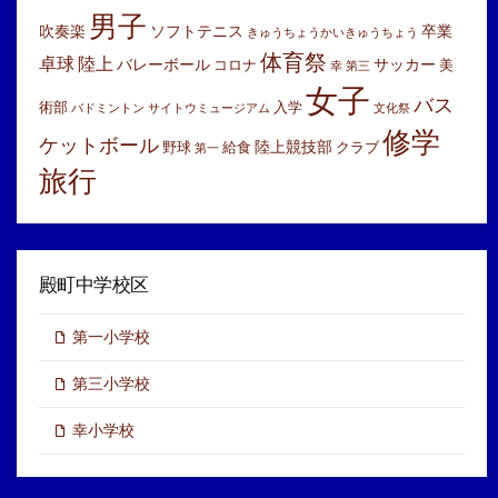
男子
吹奏楽
ソフトテニス
卒業
きゅうちょうかいきゅうちょう
体育祭
卓球
陸上
バレーボール
サッカー
コロナ
美
幸
第三
女子
バス
術部
入学
バドミントン
サイトウミュージアム
文化祭
修学
ケットボール
陸上競技部
野球
給食
クラブ
第一
旅行
殿町中学校区
第一小学校
第三小学校
幸小学校