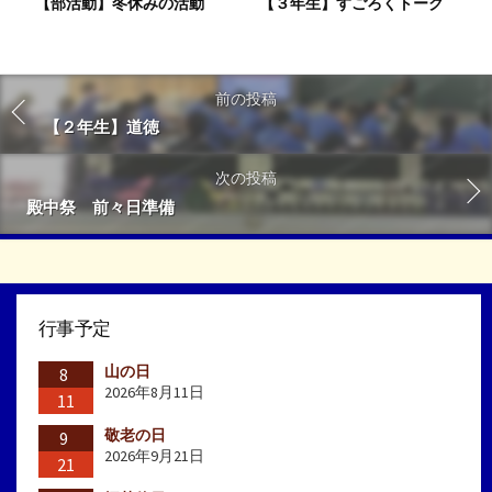
【部活動】冬休みの活動
【３年生】すごろくトーク
前の投稿
【２年生】道徳
次の投稿
殿中祭 前々日準備
行事予定
山の日
8
2026年8月11日
11
敬老の日
9
2026年9月21日
21