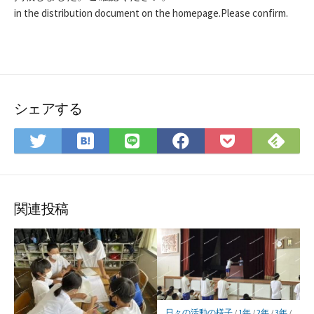
in the distribution document on the homepage.Please confirm.
シェアする
は
Fee
Twitter
LINE
Facebook
Pocket
て
で
で
で
で
に
な
購
シ
シ
シ
保
ブ
読
ェ
ェ
ェ
存
ッ
ア
ア
ア
関連投稿
ク
マ
ー
ク
に
保
日々の活動の様子
/
1年
/
2年
/
3年
/