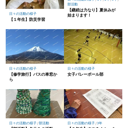
存
部活動
【継続は力なり】夏休みが
日々の活動の様子
始まります！
【１年生】防災学習
日々の活動の様子
日々の活動の様子
【修学旅行】バスの車窓か
女子バレーボール部
ら
日々の活動の様子
/
部活動
日々の活動の様子
/
3年