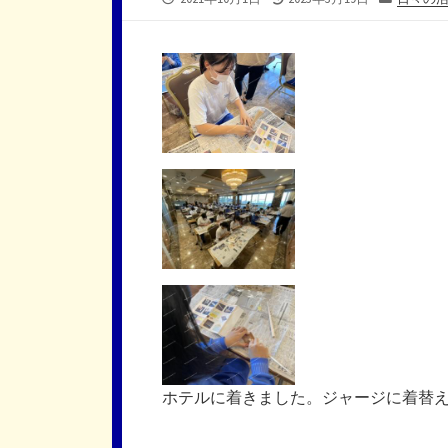
開
終
テ
日
更
ゴ
新
リ
日
ー
ホテルに着きました。ジャージに着替