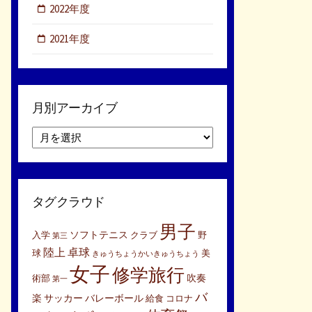
2022年度
2021年度
月別アーカイブ
月
別
ア
ー
カ
タグクラウド
イ
ブ
男子
ソフトテニス
入学
クラブ
野
第三
陸上
卓球
球
美
きゅうちょうかいきゅうちょう
女子
修学旅行
吹奏
術部
第一
バ
楽
サッカー
バレーボール
給食
コロナ