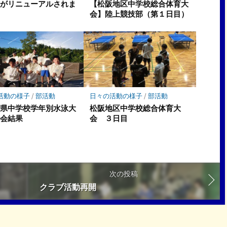
棚がリニューアルされま
【松阪地区中学校総合体育大
会】陸上競技部（第１日目）
活動の様子
/
部活動
日々の活動の様子
/
部活動
重県中学校学年別水泳大
松阪地区中学校総合体育大
大会結果
会 ３日目
次の投稿
クラブ活動再開