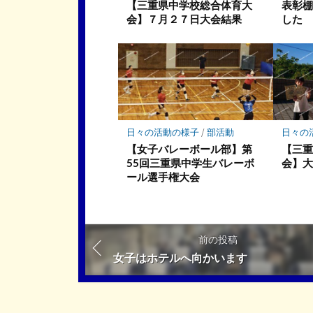
【三重県中学校総合体育大
表彰
会】７月２７日大会結果
した
日々の活動の様子
/
部活動
日々の
【女子バレーボール部】第
【三
55回三重県中学生バレーボ
会】
ール選手権大会
前の投稿
女子はホテルへ向かいます