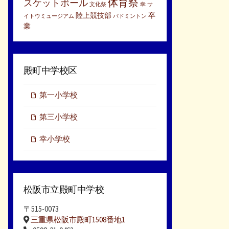
体育祭
スケットボール
文化祭
幸
サ
陸上競技部
卒
イトウミュージアム
バドミントン
業
殿町中学校区
第一小学校
第三小学校
幸小学校
松阪市立殿町中学校
〒515-0073
三重県松阪市殿町1508番地1