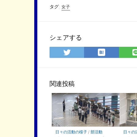
タグ:
女子
シェアする
は
Twitter
て
で
な
シ
ブ
ェ
ッ
ア
関連投稿
ク
マ
ー
ク
に
保
存
日々の活動の様子
/
部活動
日々の