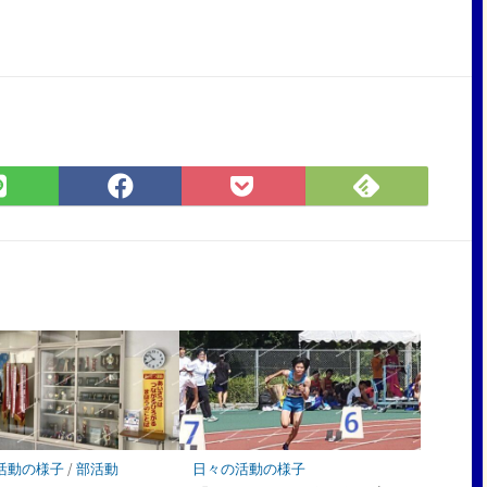
Feedly
LINE
Facebook
Pocket
で
で
で
に
購
シ
シ
保
読
ェ
ェ
存
ア
ア
活動の様子
/
部活動
日々の活動の様子