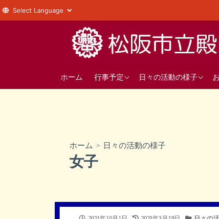
コ
ン
テ
ン
年間の行事予定
1年
ツ
ホーム
行事予定
日々の活動の様子
へ
直近の行事予定
2年
ス
3年
キ
ッ
部活動
プ
ホーム
>
日々の活動の様子
生徒会
女子
公
最
カ
2021年10月1日
2023年3月19日
日々の