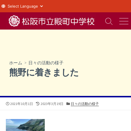
コ
ン
検
メ
索
ニ
テ
切
ュ
ン
り
ー
ツ
替
え
へ
ス
ホーム
>
日々の活動の様子
キ
熊野に着きました
ッ
プ
公
最
カ
2021年10月1日
2023年3月19日
日々の活動の様子
開
終
テ
日
更
ゴ
新
リ
日
ー