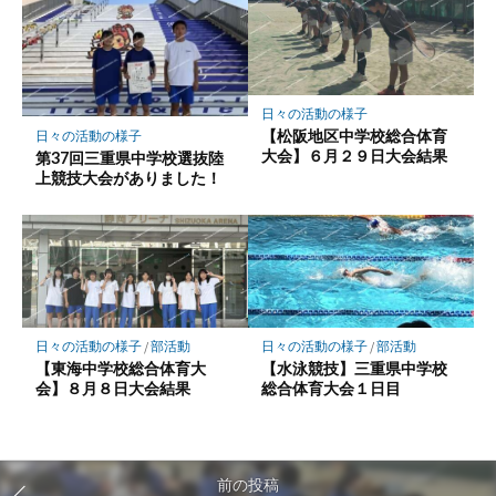
日々の活動の様子
【松阪地区中学校総合体育
日々の活動の様子
大会】６月２９日大会結果
第37回三重県中学校選抜陸
上競技大会がありました！
日々の活動の様子
/
部活動
日々の活動の様子
/
部活動
【東海中学校総合体育大
【水泳競技】三重県中学校
会】８月８日大会結果
総合体育大会１日目
前の投稿