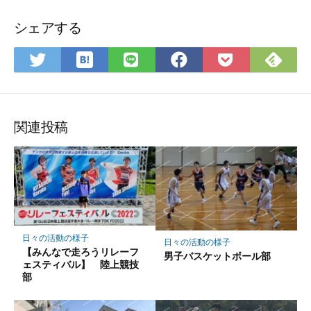
シェアする
は
Fee
Twitter
LINE
Facebook
Pocket
て
で
で
で
で
に
な
購
シ
シ
シ
保
ブ
読
ェ
ェ
ェ
存
ッ
ア
ア
ア
関連投稿
ク
マ
ー
ク
に
保
存
日々の活動の様子
日々の活動の様子
【みんなで走ろうリレーフ
男子バスケットボール部
ェスティバル】 陸上競技
部