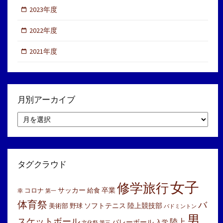
2023年度
2022年度
2021年度
月別アーカイブ
月
別
ア
ー
カ
イ
タグクラウド
ブ
女子
修学旅行
サッカー
卒業
コロナ
給食
幸
第一
体育祭
バ
ソフトテニス
陸上競技部
美術部
野球
バドミントン
男
スケットボール
陸上
バレーボール
入学
文化祭
第三