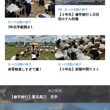
2年
/
日々の活動の様子
【２年生】修学旅行１日目
④ホテル到着
日々の活動の様子
3年生学級開き1
日々の活動の様子
日々の活動の様子
体育祭楽しすぎて滅！
【３年生】前期中間テスト
前の投稿
【修学旅行】富岳風穴 見学
次の投稿