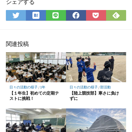
シェアする
は
Fee
Twitter
LINE
Facebook
Pocket
て
で
で
で
で
に
な
購
シ
シ
シ
保
ブ
読
ェ
ェ
ェ
存
ッ
ア
ア
ア
関連投稿
ク
マ
ー
ク
に
保
日々の活動の様子
/
1年
日々の活動の様子
/
部活動
存
【１年生】初めての定期テ
【陸上競技部】寒さに負け
ストに挑戦！
ずに