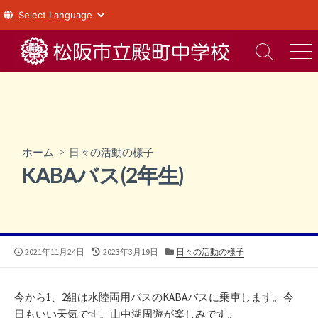
コ
ン
検
メ
索
ニ
テ
切
ュ
ン
り
ー
ツ
替
え
へ
ス
ホーム
>
日々の活動の様子
キ
KABAバス(2年生)
ッ
プ
公
最
カ
2021年11月24日
2023年3月19日
日々の活動の様子
開
終
テ
日
更
ゴ
新
リ
今から1、2組は水陸両用バスのKABAバスに乗車します。今
日
ー
日もいい天気です。山中湖周遊が楽しみです。