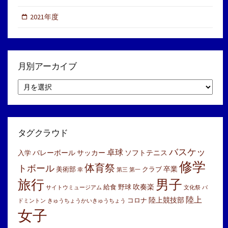
2021年度
月別アーカイブ
月
別
ア
ー
カ
イ
タグクラウド
ブ
バスケッ
卓球
バレーボール
サッカー
ソフトテニス
入学
修学
体育祭
トボール
卒業
美術部
クラブ
幸
第三
第一
旅行
男子
吹奏楽
給食
野球
サイトウミュージアム
文化祭
バ
陸上
陸上競技部
コロナ
ドミントン
きゅうちょうかいきゅうちょう
女子