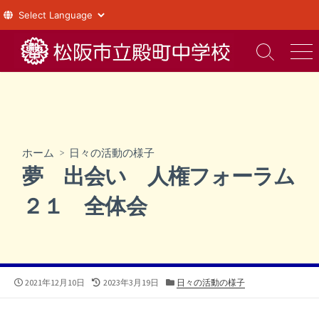
コ
ン
検
メ
索
ニ
テ
切
ュ
ン
り
ー
ツ
替
え
へ
ス
ホーム
>
日々の活動の様子
キ
夢 出会い 人権フォーラム
ッ
プ
２１ 全体会
公
最
カ
2021年12月10日
2023年3月19日
日々の活動の様子
開
終
テ
日
更
ゴ