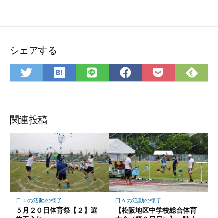
シェアする
は
Fee
Twitter
LINE
Facebook
Pocket
て
で
で
で
で
に
な
購
シ
シ
シ
保
ブ
読
ェ
ェ
ェ
存
ッ
ア
ア
ア
関連投稿
ク
マ
ー
ク
に
保
存
日々の活動の様子
日々の活動の様子
５月２０日体育祭【２】選
【松阪地区中学校総合体育