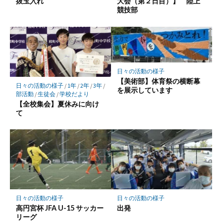
抜玉入れ
大会（第２日目）】 陸上
競技部
日々の活動の様子
【美術部】体育祭の横断幕
日々の活動の様子
/
1年
/
2年
/
3年
/
を展示しています
部活動
/
生徒会
/
学校だより
【全校集会】夏休みに向け
て
日々の活動の様子
日々の活動の様子
高円宮杯 JFA U-15 サッカー
出発
リーグ