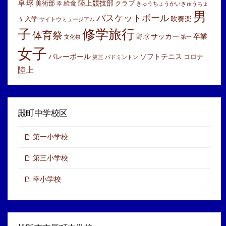
卓球
陸上競技部
美術部
給食
クラブ
幸
きゅうちょうかいきゅうちょ
男
バスケットボール
吹奏楽
入学
う
サイトウミュージアム
子
修学旅行
体育祭
サッカー
卒業
野球
文化祭
第一
女子
バレーボール
ソフトテニス
コロナ
第三
バドミントン
陸上
殿町中学校区
第一小学校
第三小学校
幸小学校