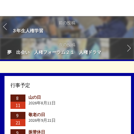
前の投稿
３年生人権学習
次の投稿
夢 出会い 人権フォーラム２１ 人権ドラマ
行事予定
山の日
8
2026年8月11日
11
敬老の日
9
2026年9月21日
21
振替休日
9