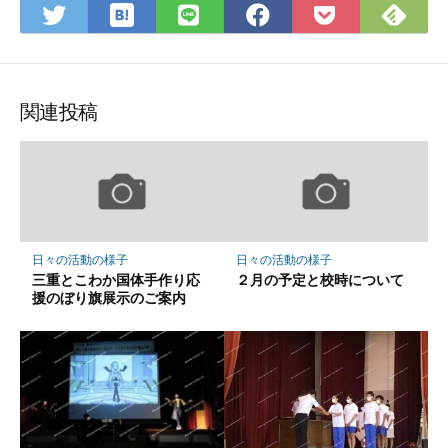
は
Fee
Twitter
LINE
Facebook
Pocket
て
で
で
で
で
に
な
購
シ
シ
シ
保
ブ
読
ェ
ェ
ェ
存
ッ
ア
ア
ア
関連投稿
ク
マ
ー
ク
に
保
日々の活動の様子
日々の活動の様子
存
三重とこわか国体手作り応
２月の予定と校時について
援のぼり旗展示のご案内