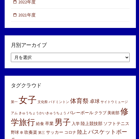
2022年度
2021年度
月別アーカイブ
月
別
ア
ー
カ
イ
タグクラウド
ブ
女子
体育祭
卓球
第一
文化祭
バドミントン
サイトウミュージ
修
バレーボール
クラブ
美術部
アム
きゅうちょうかいきゅうちょう
学旅行
男子
卒業
陸上競技部
ソフトテニス
給食
入学
バスケットボー
陸上
吹奏楽
サッカー
野球
コロナ
幸
第三