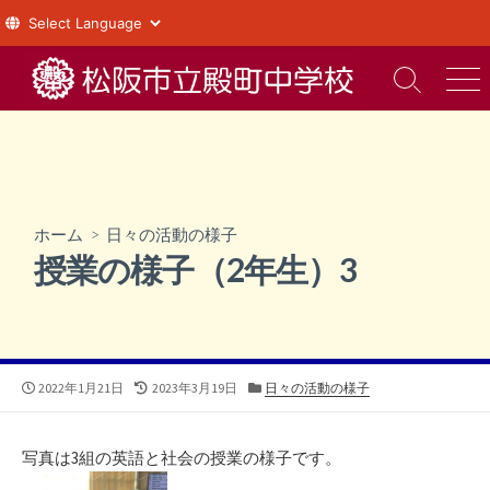
コ
ン
検
メ
索
ニ
テ
切
ュ
ン
り
ー
ツ
替
え
へ
ス
ホーム
>
日々の活動の様子
キ
授業の様子（2年生）3
ッ
プ
公
最
カ
2022年1月21日
2023年3月19日
日々の活動の様子
開
終
テ
日
更
ゴ
新
リ
写真は3組の英語と社会の授業の様子です。
日
ー