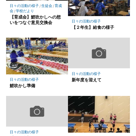
保
日々の活動の様子
/
生徒会
/
育成
存
会
/
学校だより
【育成会】鯉吹かしへの想
日々の活動の様子
いをつなぐ意見交換会
【２年生】給食の様子
日々の活動の様子
新年度を迎えて
日々の活動の様子
鯉吹かし準備
日々の活動の様子