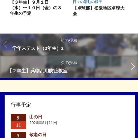
【３年生】９月１日
日々の活動の様子
（水）〜１０日（金）の３
【卓球部】松阪地区卓球大
年生の予定
会
前の投稿
学年末テスト（2年生）2
次の投稿
【２年生】薬物乱用防止教室
行事予定
山の日
8
2026年8月11日
11
敬老の日
9