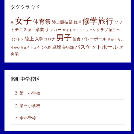
カ
イ
タグクラウド
ブ
女子
修学旅行
体育祭
陸上競技部
ソフ
野球
幸
トテニス
卒業
サッカー
クラブ
第一
サイトウミュージアム
第三
バド
男子
陸上
バレーボール
入学
コロナ
給食
ミントン
きゅうちょ
バスケットボール
卓球
吹
美術部
うかいきゅうちょう
文化祭
奏楽
殿町中学校区
第一小学校
第三小学校
幸小学校