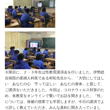
６限目に、２・３年生は性教育講演会を行いました。伊勢総
合病院の産婦人科医である村松先生から、「大切にしてほし
い あなたの心 守ってほしい あなたの身体」と題して、
ご講演をいただきました。今回は、コロナウィルス対策のた
め、各教室をオンラインで繋いでお話を聞きました。「性」
については、保健の授業でも学習しますが、今日の講演でよ
り詳しく教えていただき、みんな真剣に聞き入っていまし