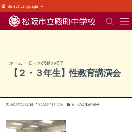
コ
ン
検
メ
索
ニ
テ
切
ュ
ン
り
ー
ツ
替
え
へ
ス
ホーム
>
日々の活動の様子
キ
【２・３年生】性教育講演会
ッ
プ
公
最
カ
2022年2月21日
2023年3月19日
日々の活動の様子
開
終
テ
日
更
ゴ
新
リ
日
ー