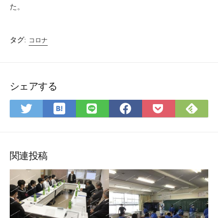
た。
タグ:
コロナ
シェアする
は
Fee
Twitter
LINE
Facebook
Pocket
て
で
で
で
で
に
な
購
シ
シ
シ
保
ブ
読
ェ
ェ
ェ
存
ッ
ア
ア
ア
関連投稿
ク
マ
ー
ク
に