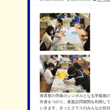
開
終
テ
日
更
ゴ
新
リ
日
ー
体育祭の学級のシンボルとなる学級旗の
作者をつのり、家庭訪問期間を利用して今日(
いきます。きっとクラスのみんなが自