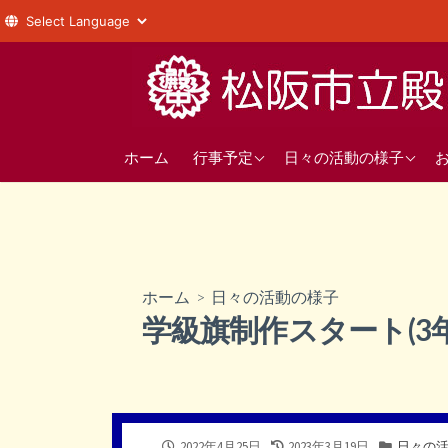
コ
ン
テ
ン
年間の行事予定
1年
ツ
ホーム
行事予定
日々の活動の様子
へ
直近の行事予定
2年
ス
3年
キ
ッ
部活動
プ
ホーム
>
日々の活動の様子
生徒会
学級旗制作スタート(3年
公
最
カ
2022年4月25日
2023年3月19日
日々の