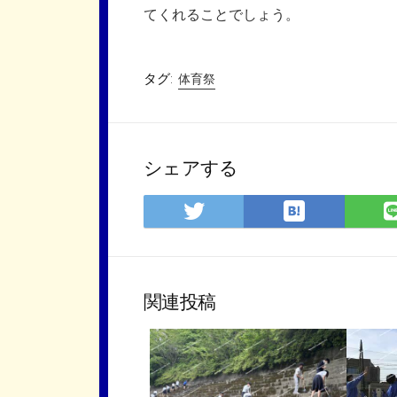
てくれることでしょう。
タグ:
体育祭
シェアする
は
Twitter
て
で
な
シ
ブ
ェ
ッ
ア
関連投稿
ク
マ
ー
ク