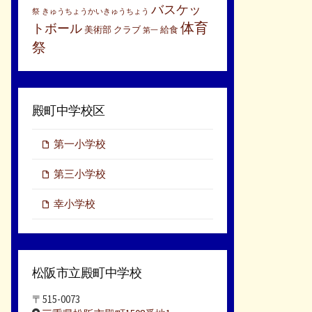
バスケッ
祭
きゅうちょうかいきゅうちょう
体育
トボール
美術部
クラブ
給食
第一
祭
殿町中学校区
第一小学校
第三小学校
幸小学校
松阪市立殿町中学校
〒515-0073