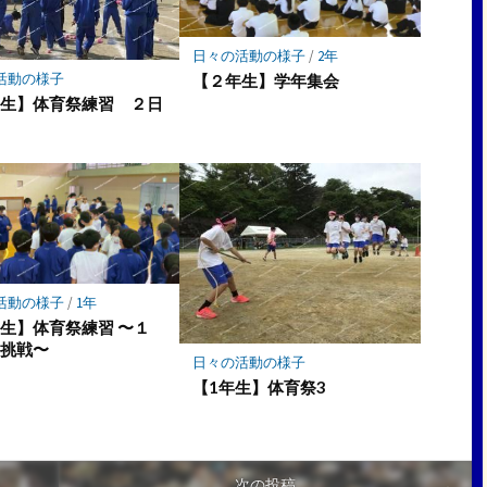
日々の活動の様子
/
2年
活動の様子
【２年生】学年集会
年生】体育祭練習 ２日
活動の様子
/
1年
生】体育祭練習 〜１
の挑戦〜
日々の活動の様子
【1年生】体育祭3
次の投稿