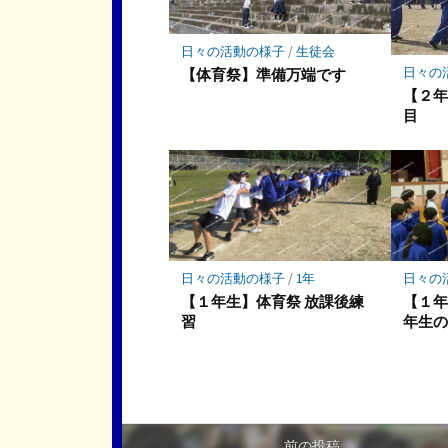
に
保
存
日々の活動の様子
/
生徒会
日々の
【体育祭】準備万端です
【２
目
日々の活動の様子
/
1年
日々の
【１年生】体育祭 放課後練
【１年
習
年生
前の投稿