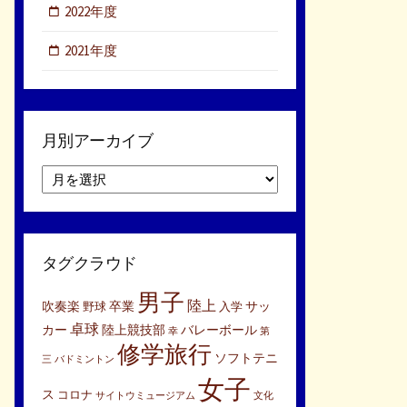
2022年度
2021年度
月別アーカイブ
月
別
ア
ー
カ
タグクラウド
イ
ブ
男子
陸上
吹奏楽
卒業
サッ
野球
入学
卓球
カー
陸上競技部
バレーボール
幸
第
修学旅行
ソフトテニ
三
バドミントン
女子
ス
コロナ
サイトウミュージアム
文化