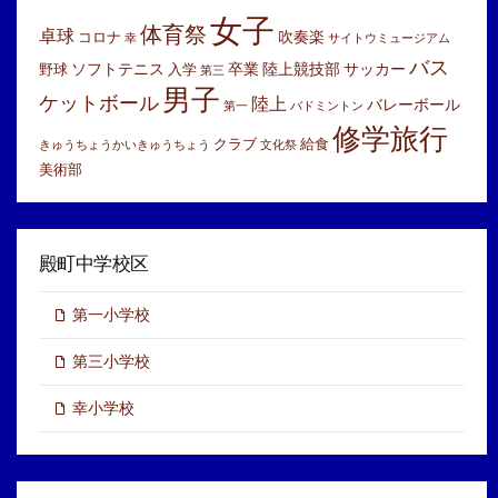
女子
体育祭
卓球
吹奏楽
コロナ
幸
サイトウミュージアム
バス
ソフトテニス
卒業
陸上競技部
サッカー
野球
入学
第三
男子
ケットボール
陸上
バレーボール
第一
バドミントン
修学旅行
クラブ
給食
きゅうちょうかいきゅうちょう
文化祭
美術部
殿町中学校区
第一小学校
第三小学校
幸小学校