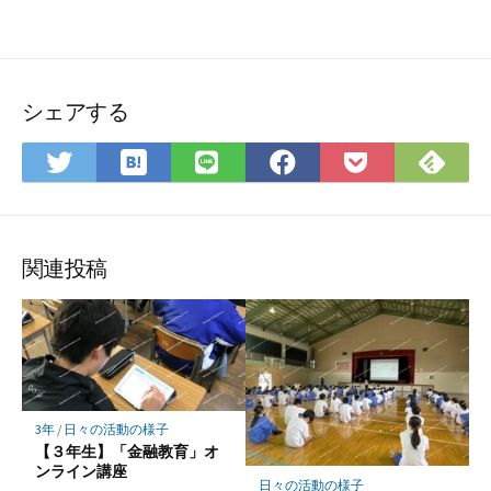
シェアする
は
Fee
Twitter
LINE
Facebook
Pocket
て
で
で
で
で
に
な
購
シ
シ
シ
保
ブ
読
ェ
ェ
ェ
存
ッ
ア
ア
ア
関連投稿
ク
マ
ー
ク
に
保
3年
/
日々の活動の様子
存
【３年生】「金融教育」オ
ンライン講座
日々の活動の様子