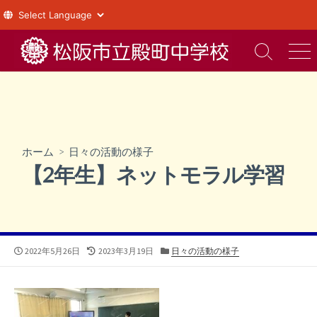
コ
ン
検
メ
索
ニ
テ
切
ュ
ン
り
ー
ツ
替
え
へ
ス
ホーム
>
日々の活動の様子
キ
【2年生】ネットモラル学習
ッ
プ
公
最
カ
2022年5月26日
2023年3月19日
日々の活動の様子
開
終
テ
日
更
ゴ
新
リ
日
ー