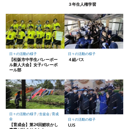
３年生人権学習
日々の活動の様子
日々の活動の様子
【松阪市中学生バレーボー
４組バス
ル新人大会】女子バレーボ
ール部
日々の活動の様子
/
生徒会
/
育成
会
日々の活動の様子
【育成会】第24回鯉吹かし
UJS