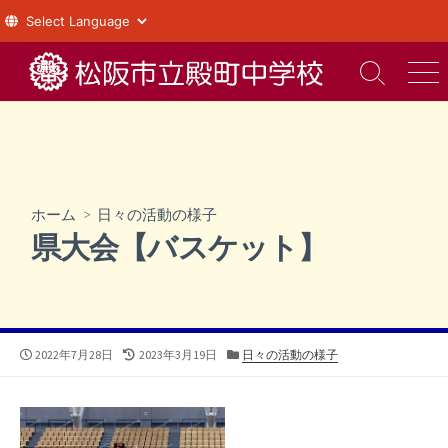
コ
ン
検
メ
索
ニ
テ
切
ュ
ン
り
ー
ツ
替
え
へ
ス
ホーム
>
日々の活動の様子
キ
県大会【バスケット】
ッ
プ
公
最
カ
2022年7月28日
2023年3月19日
日々の活動の様子
開
終
テ
日
更
ゴ
新
リ
日
ー