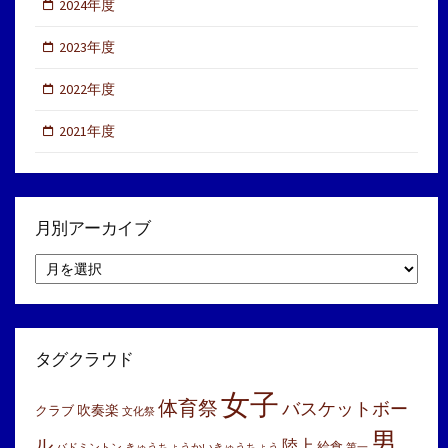
2024年度
2023年度
2022年度
2021年度
月別アーカイブ
月
別
ア
ー
カ
イ
タグクラウド
ブ
女子
体育祭
バスケットボー
吹奏楽
クラブ
文化祭
男
ル
陸上
給食
バドミントン
きゅうちょうかいきゅうちょう
第一