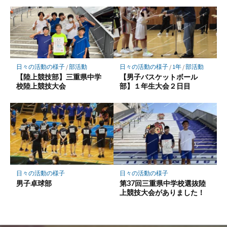
日々の活動の様子
/
部活動
日々の活動の様子
/
1年
/
部活動
【陸上競技部】三重県中学
【男子バスケットボール
校陸上競技大会
部】１年生大会２日目
日々の活動の様子
日々の活動の様子
男子卓球部
第37回三重県中学校選抜陸
上競技大会がありました！