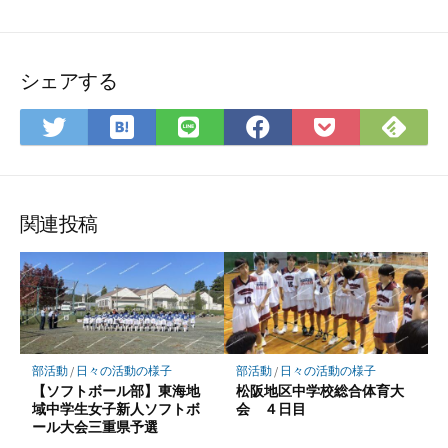
シェアする
は
Fee
Twitter
LINE
Facebook
Pocket
て
で
で
で
で
に
な
購
シ
シ
シ
保
ブ
読
ェ
ェ
ェ
存
ッ
ア
ア
ア
関連投稿
ク
マ
ー
ク
に
保
部活動
/
日々の活動の様子
部活動
/
日々の活動の様子
存
【ソフトボール部】東海地
松阪地区中学校総合体育大
域中学生女子新人ソフトボ
会 ４日目
ール大会三重県予選