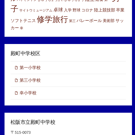
子
卓球
陸上競技部
卒業
入学
野球
コロナ
サイトウミュージアム
修学旅行
ソフトテニス
バレーボール
サッ
美術部
第三
カー
幸
殿町中学校区
第一小学校
第三小学校
幸小学校
松阪市立殿町中学校
〒515-0073