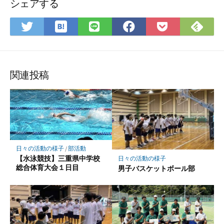
シェアする
は
Fee
Twitter
LINE
Facebook
Pocket
て
で
で
で
で
に
な
購
シ
シ
シ
保
ブ
読
ェ
ェ
ェ
存
ッ
ア
ア
ア
関連投稿
ク
マ
ー
ク
に
保
日々の活動の様子
/
部活動
存
【水泳競技】三重県中学校
日々の活動の様子
総合体育大会１日目
男子バスケットボール部