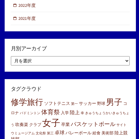
2022年度
2021年度
月別アーカイブ
月
別
ア
ー
カ
イ
タグクラウド
ブ
修学旅行
男子
ソフトテニス
サッカー
野球
コ
第一
体育祭
陸上
ロナ
入学
バドミントン
幸
きゅうちょうかいきゅうちょ
女子
バスケットボール
吹奏楽
卒業
クラブ
う
サイト
卓球
バレーボール
陸上競
給食
美術部
ウミュージアム
文化祭
第三
技部