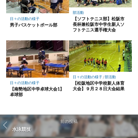
部活動
【ソフトテニス部】松阪市
日々の活動の様子
長杯兼松阪市中学生新人ソ
男子バスケットボール部
フトテニス選手権大会
日々の活動の様子
/
部活動
【松阪地区中学校新人体育
日々の活動の様子
大会】９月２８日大会結果
【南勢地区中学卓球大会1】
卓球部
前の投稿
水泳競技