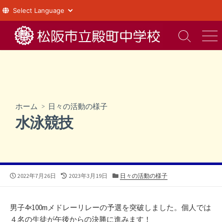
コ
ン
検
メ
索
ニ
テ
切
ュ
ン
り
ー
ツ
替
え
へ
ス
ホーム
>
日々の活動の様子
キ
水泳競技
ッ
プ
公
最
カ
2022年7月26日
2023年3月19日
日々の活動の様子
開
終
テ
日
更
ゴ
新
リ
男子4×100mメドレーリレーの予選を突破しました。個人では
日
ー
４名の生徒が午後からの決勝に進みます！