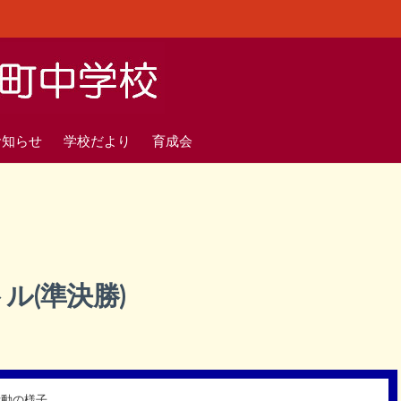
お知らせ
学校だより
育成会
ル(準決勝)
活動の様子