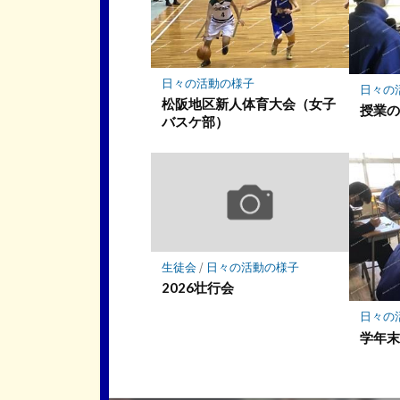
ク
に
保
存
日々の活動の様子
日々の
松阪地区新人体育大会（女子
授業の
バスケ部）
生徒会
/
日々の活動の様子
2026壮行会
日々の
学年末