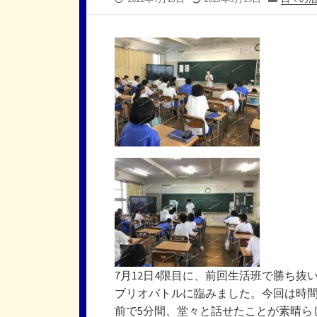
開
終
テ
日
更
ゴ
新
リ
日
ー
7月12日4限目に、前回生活班で勝ち
ブリオバトルに臨みました。今回は時
前で5分間、堂々と話せたことが素晴ら