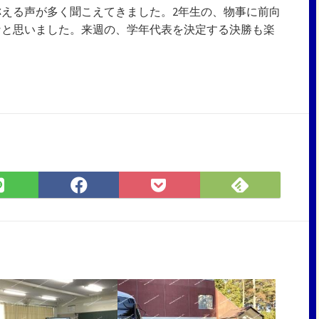
える声が多く聞こえてきました。2年生の、物事に前向
なと思いました。来週の、学年代表を決定する決勝も楽
Feedly
LINE
Facebook
Pocket
で
で
で
に
購
シ
シ
保
読
ェ
ェ
存
ア
ア