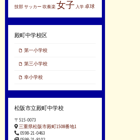
女子
卓球
技部
サッカー
吹奏楽
入学
殿町中学校区
第一小学校
第三小学校
幸小学校
松阪市立殿町中学校
〒515-0073
三重県松阪市殿町1508番地1
0598-21-0463
0598-21-8102