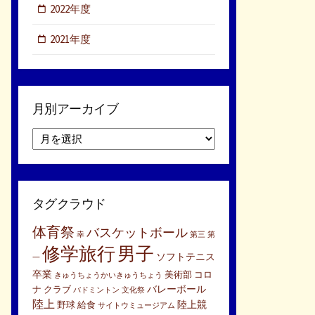
2022年度
2021年度
月別アーカイブ
月
別
ア
ー
カ
タグクラウド
イ
ブ
体育祭
バスケットボール
幸
第三
第
修学旅行
男子
ソフトテニス
一
卒業
美術部
コロ
きゅうちょうかいきゅうちょう
バレーボール
ナ
クラブ
バドミントン
文化祭
陸上
陸上競
野球
給食
サイトウミュージアム