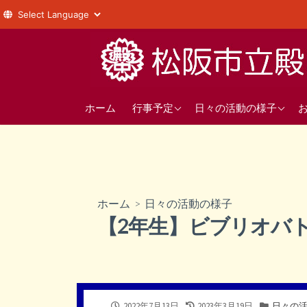
コ
ン
テ
ン
年間の行事予定
1年
ツ
ホーム
行事予定
日々の活動の様子
へ
直近の行事予定
2年
ス
3年
キ
ッ
部活動
プ
ホーム
>
日々の活動の様子
生徒会
【2年生】ビブリオバト
公
最
カ
2022年7月13日
2023年3月19日
日々の