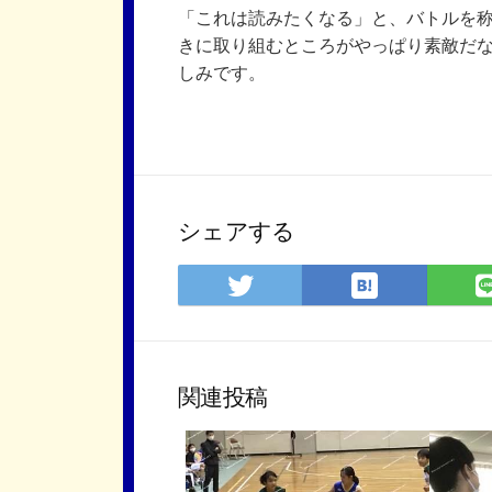
「これは読みたくなる」と、バトルを称
きに取り組むところがやっぱり素敵だ
しみです。
シェアする
は
Twitter
て
で
な
シ
ブ
ェ
ッ
ア
関連投稿
ク
マ
ー