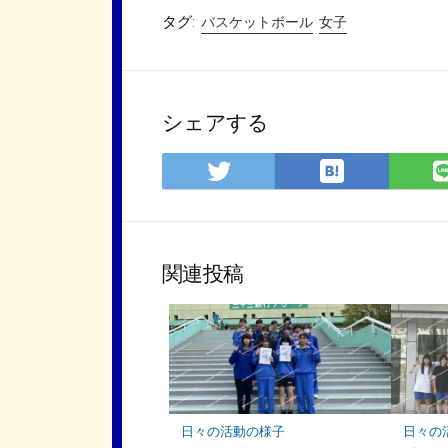
タグ:
バスケットボール
女子
シェアする
は
Twitter
て
で
な
シ
ブ
ェ
ッ
ア
関連投稿
ク
マ
ー
ク
に
保
存
日々の活動の様子
日々の