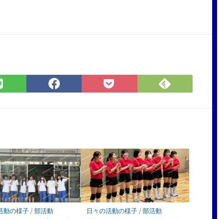
Feedly
LINE
Facebook
Pocket
で
で
で
に
購
シ
シ
保
読
ェ
ェ
存
ア
ア
活動の様子
/
部活動
日々の活動の様子
/
部活動