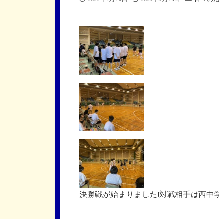
開
終
テ
日
更
ゴ
新
リ
日
ー
決勝戦が始まりました!対戦相手は西中