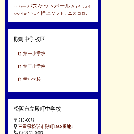
バスケットボール
ッカー
きゅうちょう
陸上
ソフトテニス
コロナ
かいきゅうちょう
殿町中学校区
第一小学校
第三小学校
幸小学校
松阪市立殿町中学校
〒515-0073
三重県松阪市殿町1508番地1
0598-21-0463