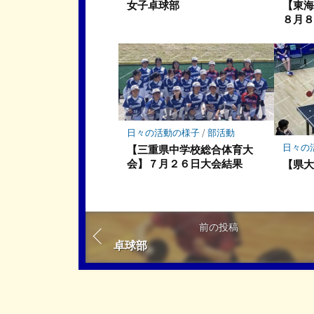
女子卓球部
【東
８月
日々の活動の様子
/
部活動
日々の
【三重県中学校総合体育大
会】７月２６日大会結果
【県
前の投稿
卓球部