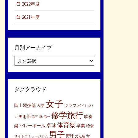
2022年度
2021年度
月別アーカイブ
月
別
ア
ー
カ
タグクラウド
イ
ブ
女子
陸上競技部
入学
クラブ
バドミント
修学旅行
吹奏
美術部
ン
第三
幸
第一
体育祭
卓球
楽
バレーボール
卒業
給食
男子
サ
野球
サイトウミュージアム
文化祭