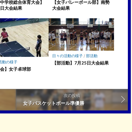
海中学校総合体育大会】
【女子バレーボール部】南勢
８日大会結果
大会結果
日々の活動の様子
/
部活動
活動の様子
【部活動】7月25日大会結果
大会】女子卓球部
次の投稿
女子バスケットボール準優勝