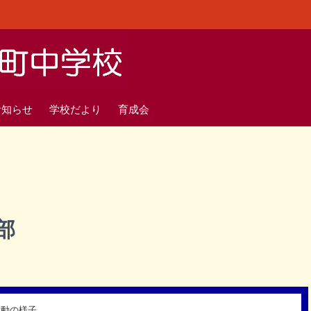
お知らせ
学校だより
育成会
部
活動の様子