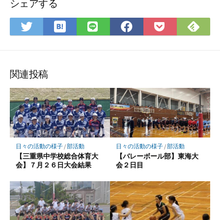
シェアする
は
Fee
Twitter
LINE
Facebook
Pocket
て
で
で
で
で
に
な
購
シ
シ
シ
保
ブ
読
ェ
ェ
ェ
存
ッ
ア
ア
ア
関連投稿
ク
マ
ー
ク
に
保
日々の活動の様子
/
部活動
日々の活動の様子
/
部活動
存
【三重県中学校総合体育大
【バレーボール部】東海大
会】７月２６日大会結果
会２日目