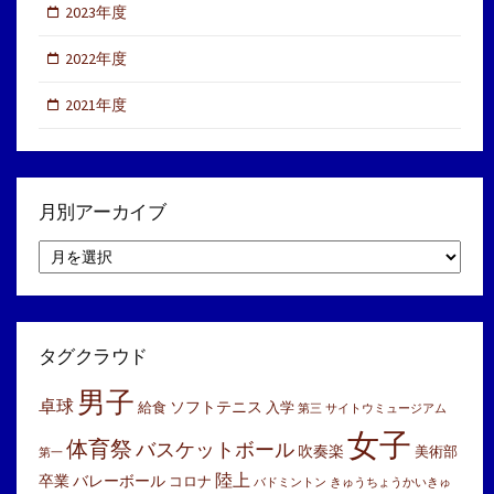
2023年度
2022年度
2021年度
月別アーカイブ
月
別
ア
ー
カ
イ
タグクラウド
ブ
男子
卓球
ソフトテニス
給食
入学
第三
サイトウミュージアム
女子
体育祭
バスケットボール
吹奏楽
美術部
第一
陸上
卒業
バレーボール
コロナ
バドミントン
きゅうちょうかいきゅ