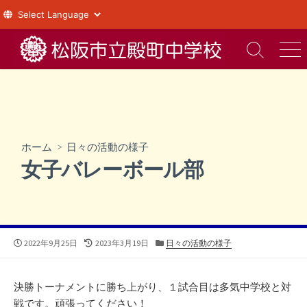
コ
ン
検
メ
索
ニ
テ
切
ュ
ン
り
ー
ツ
替
え
へ
ス
ホーム
>
日々の活動の様子
キ
女子バレーボール部
ッ
プ
公
最
カ
2022年9月25日
2023年3月19日
日々の活動の様子
開
終
テ
日
更
ゴ
新
リ
決勝トーナメントに勝ち上がり、１試合目は多気中学校と対
日
ー
戦です。頑張ってください！