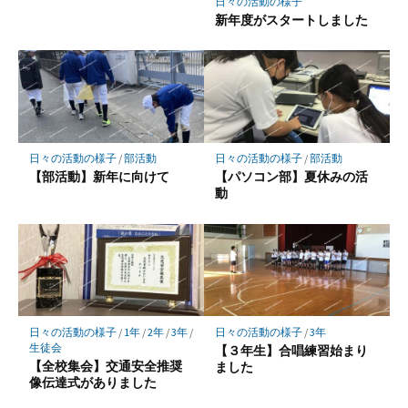
日々の活動の様子
新年度がスタートしました
日々の活動の様子
/
部活動
日々の活動の様子
/
部活動
【部活動】新年に向けて
【パソコン部】夏休みの活
動
日々の活動の様子
/
1年
/
2年
/
3年
/
日々の活動の様子
/
3年
生徒会
【３年生】合唱練習始まり
【全校集会】交通安全推奨
ました
像伝達式がありました