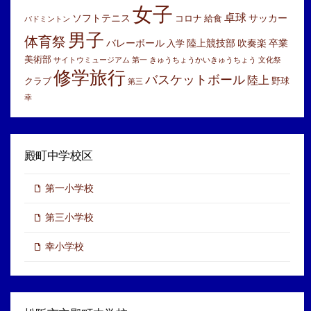
女子
卓球
ソフトテニス
サッカー
コロナ
給食
バドミントン
男子
体育祭
バレーボール
陸上競技部
吹奏楽
卒業
入学
美術部
サイトウミュージアム
第一
きゅうちょうかいきゅうちょう
文化祭
修学旅行
バスケットボール
陸上
クラブ
野球
第三
幸
殿町中学校区
第一小学校
第三小学校
幸小学校