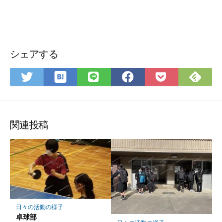
シェアする
は
Fee
Twitter
LINE
Facebook
Pocket
て
で
で
で
で
に
な
購
シ
シ
シ
保
ブ
読
ェ
ェ
ェ
存
ッ
ア
ア
ア
関連投稿
ク
マ
ー
ク
に
保
存
日々の活動の様子
卓球部