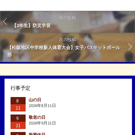
前の投稿
【2年生】防災学習
次の投稿
【松阪地区中学校新人体育大会】女子バスケットボール
部
行事予定
山の日
8
2026年8月11日
11
敬老の日
9
2026年9月21日
21
振替休日