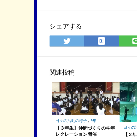
シェアする
は
Twitter
て
で
な
シ
ブ
ェ
ッ
ア
関連投稿
ク
マ
ー
ク
に
保
存
日々の活動の様子
/
3年
日々の
【３年生】仲間づくりの学年
レクレーション開催
【２