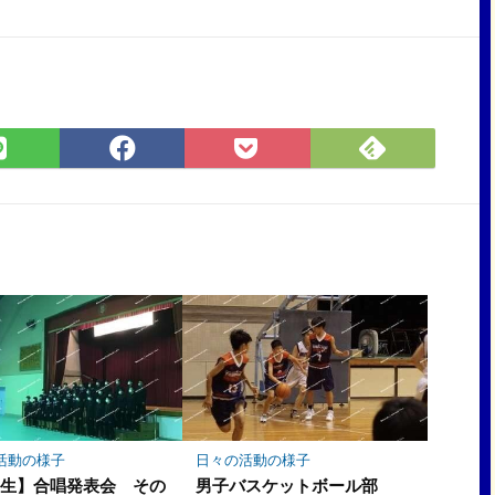
Feedly
LINE
Facebook
Pocket
で
で
で
に
購
シ
シ
保
読
ェ
ェ
存
ア
ア
活動の様子
日々の活動の様子
年生】合唱発表会 その
男子バスケットボール部