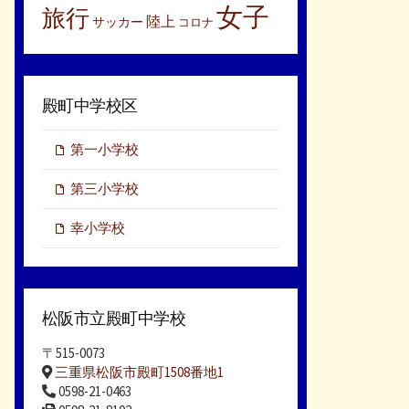
女子
旅行
陸上
サッカー
コロナ
殿町中学校区
第一小学校
第三小学校
幸小学校
松阪市立殿町中学校
〒515-0073
三重県松阪市殿町1508番地1
0598-21-0463