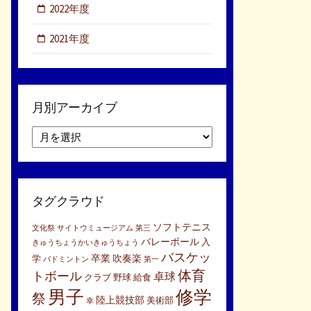
2022年度
2021年度
月別アーカイブ
月
別
ア
ー
カ
タグクラウド
イ
ブ
ソフトテニス
文化祭
サイトウミュージアム
第三
バレーボール
入
きゅうちょうかいきゅうちょう
バスケッ
卒業
吹奏楽
学
バドミントン
第一
体育
トボール
卓球
クラブ
野球
給食
男子
修学
祭
陸上競技部
美術部
幸