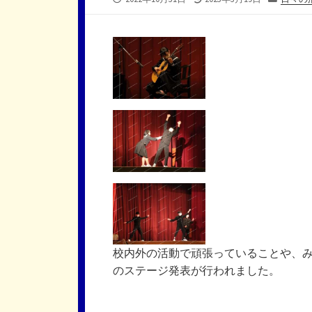
開
終
テ
日
更
ゴ
新
リ
日
ー
校内外の活動で頑張っていることや、
のステージ発表が行われました。