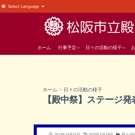
コ
ン
テ
ン
年間の行事予定
1年
ツ
ホーム
行事予定
日々の活動の様子
へ
直近の行事予定
2年
ス
3年
キ
ッ
部活動
プ
ホーム
>
日々の活動の様子
生徒会
【殿中祭】ステージ発
公
最
カ
2022年10月31日
2023年3月19日
日々の