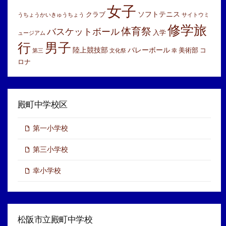
女子
ソフトテニス
クラブ
うちょうかいきゅうちょう
サイトウミ
修学旅
体育祭
バスケットボール
入学
ュージアム
行
男子
陸上競技部
バレーボール
美術部
コ
第三
文化祭
幸
ロナ
殿町中学校区
第一小学校
第三小学校
幸小学校
松阪市立殿町中学校