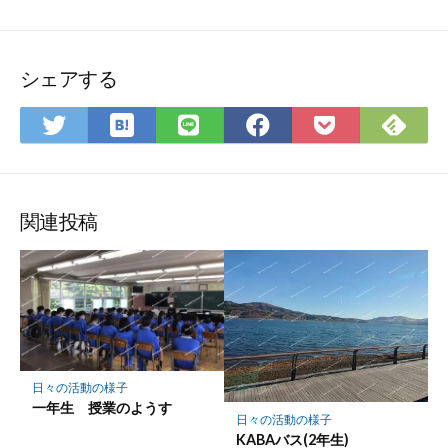
シェアする
は
Fee
Twitter
LINE
Facebook
Pocket
て
で
で
で
で
に
な
購
シ
シ
シ
保
ブ
読
ェ
ェ
ェ
存
ッ
ア
ア
ア
関連投稿
ク
マ
ー
ク
に
保
存
日々の活動の様子
一年生 授業のようす
日々の活動の様子
KABAバス(2年生)