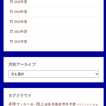
2025年度
2024年度
2023年度
2022年度
2021年度
月別アーカイブ
月
別
ア
ー
カ
イ
タグクラウド
ブ
卓球
陸上
サッカー
吹奏楽
卒業
給食
野球
第一
バドミントン
きゅ