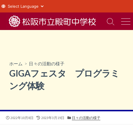
コ
ン
検
メ
索
ニ
テ
切
ュ
ン
り
ー
ツ
替
え
へ
ス
ホーム
>
日々の活動の様子
キ
GIGAフェスタ プログラミ
ッ
プ
ング体験
公
最
カ
2022年10月8日
2023年3月19日
日々の活動の様子
開
終
テ
日
更
ゴ