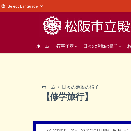
コ
ン
テ
ン
年間の行事予定
1年
ツ
ホーム
行事予定
日々の活動の様子
へ
直近の行事予定
2年
ス
3年
キ
ッ
部活動
プ
ホーム
>
日々の活動の様子
生徒会
【修学旅行】
公
最
カ
2022年11月25日
2023年3月19日
日々の