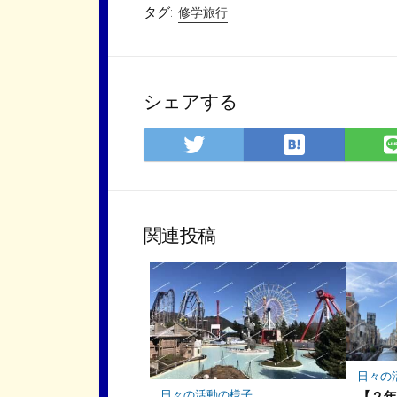
タグ:
修学旅行
シェアする
は
Twitter
て
で
な
シ
ブ
ェ
ッ
ア
関連投稿
ク
マ
ー
ク
に
保
存
日々の
日々の活動の様子
【２