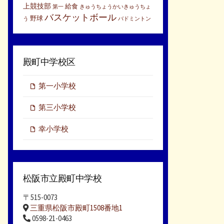
上競技部
給食
第一
きゅうちょうかいきゅうちょ
バスケットボール
野球
う
バドミントン
殿町中学校区
第一小学校
第三小学校
幸小学校
松阪市立殿町中学校
〒515-0073
三重県松阪市殿町1508番地1
0598-21-0463