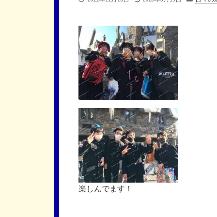
開
終
テ
日
更
ゴ
新
リ
日
ー
楽しんでます！