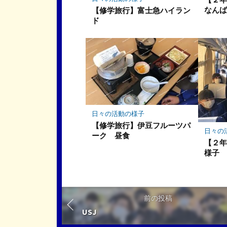
なん
【修学旅行】富士急ハイラン
ド
日々の活動の様子
【修学旅行】伊豆フルーツパ
日々の
ーク 昼食
【２
様子
前の投稿
USJ