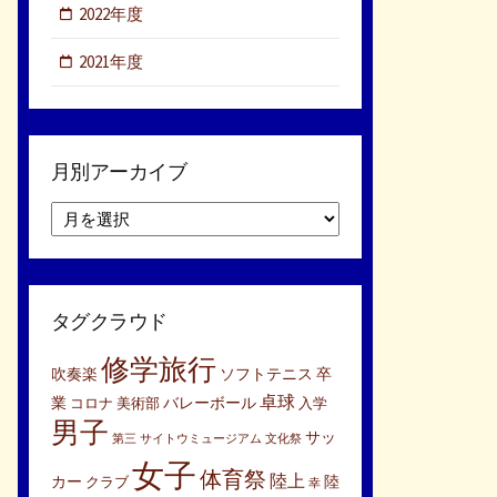
2022年度
2021年度
月別アーカイブ
月
別
ア
ー
カ
タグクラウド
イ
ブ
修学旅行
吹奏楽
ソフトテニス
卒
卓球
業
バレーボール
コロナ
美術部
入学
男子
サッ
第三
サイトウミュージアム
文化祭
女子
体育祭
陸上
カー
陸
クラブ
幸