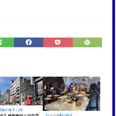
Feedly
LINE
Facebook
Pocket
で
で
で
に
購
シ
シ
保
読
ェ
ェ
存
ア
ア
活動の様子
/
2年
日々の活動の様子
年生】修学旅行１日目②