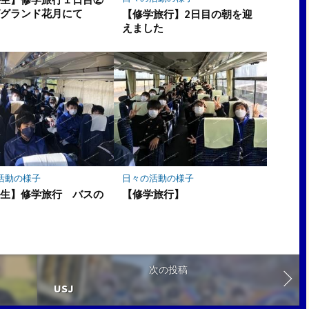
ばグランド花月にて
【修学旅行】2日目の朝を迎
えました
活動の様子
日々の活動の様子
年生】修学旅行 バスの
【修学旅行】
次の投稿
USJ