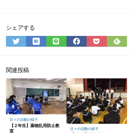
シェアする
は
Fee
Twitter
LINE
Facebook
Pocket
て
で
で
で
で
に
な
購
シ
シ
シ
保
ブ
読
ェ
ェ
ェ
存
ッ
ア
ア
ア
関連投稿
ク
マ
ー
ク
に
保
存
日々の活動の様子
【２年生】薬物乱用防止教
日々の活動の様子
室