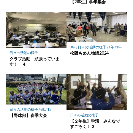
【2年生】学年集会
3年
/
日々の活動の様子
/
1年
/
2年
松阪もめん物語2024
日々の活動の様子
クラブ活動 頑張っていま
す！ ４
日々の活動の様子
/
部活動
【野球部】春季大会
日々の活動の様子
【２年生】学活 みんなで
すごろく！２