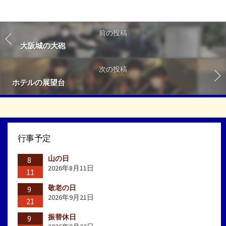
前の投稿
大阪城の大砲
次の投稿
ホテルの展望台
行事予定
山の日
8
2026年8月11日
11
敬老の日
9
2026年9月21日
21
振替休日
9