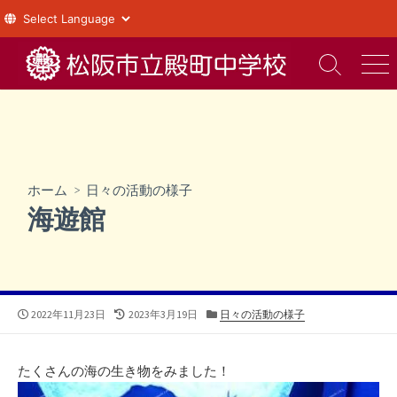
コ
ン
検
メ
索
ニ
テ
切
ュ
ン
り
ー
ツ
替
え
へ
ス
ホーム
>
日々の活動の様子
キ
海遊館
ッ
プ
公
最
カ
2022年11月23日
2023年3月19日
日々の活動の様子
開
終
テ
日
更
ゴ
新
リ
たくさんの海の生き物をみました！
日
ー