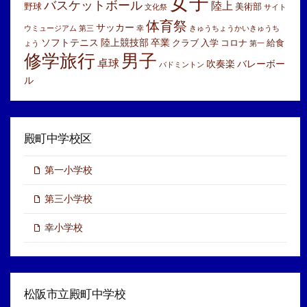
女子
バスケットボール
陸上
野球
美術部
文化祭
サイト
体育祭
サッカー
ウミュージアム
第三
幸
きゅうちょうかいきゅうち
ソフトテニス
陸上競技部
卒業
クラブ
入学
コロナ
給食
ょう
第一
修学旅行
男子
卓球
吹奏楽
バレーボー
バドミントン
ル
殿町中学校区
第一小学校
第三小学校
幸小学校
松阪市立殿町中学校