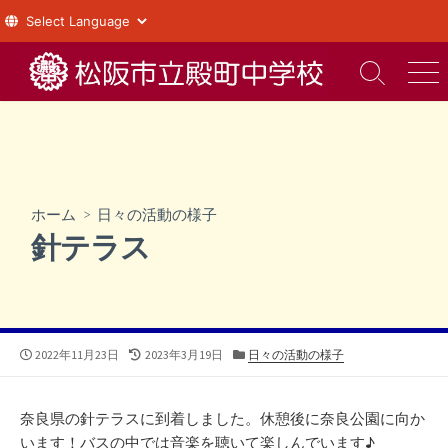
コ
ン
検
メ
索
ニ
テ
切
ュ
ン
り
ー
ツ
替
え
へ
ス
ホーム
>
日々の活動の様子
キ
針テラス
ッ
プ
公
最
カ
2022年11月23日
2023年3月19日
日々の活動の様子
開
終
テ
日
更
ゴ
新
リ
奈良県の針テラスに到着しました。休憩後に奈良公園に向か
日
ー
います！バスの中では音楽を聴いて楽しんでいます♪