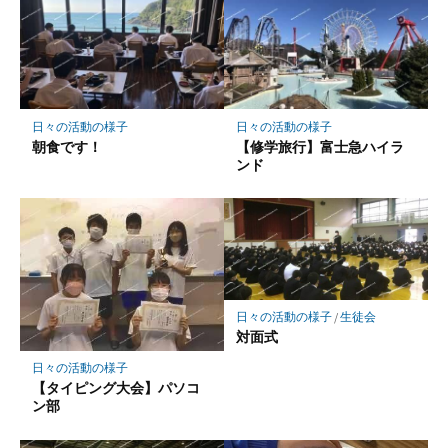
マ
ー
ク
に
保
存
日々の活動の様子
日々の活動の様子
朝食です！
【修学旅行】富士急ハイラ
ンド
日々の活動の様子
/
生徒会
対面式
日々の活動の様子
【タイピング大会】パソコ
ン部