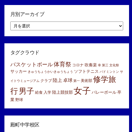
月別アーカイブ
月
別
ア
ー
カ
イ
タグクラウド
ブ
体育祭
バスケットボール
吹奏楽
コロナ
幸
第三
文化祭
サッカー
ソフトテニス
きゅうちょうかいきゅうちょう
バドミントン
サ
修学旅
陸上
卓球
クラブ
美術部
イトウミュージアム
第一
女子
行
男子
陸上競技部
バレーボール
卒
給食
入学
業
野球
殿町中学校区