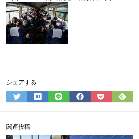
シェアする
は
Fee
Twitter
LINE
Facebook
Pocket
て
で
で
で
で
に
な
購
シ
シ
シ
保
ブ
読
ェ
ェ
ェ
存
ッ
ア
ア
ア
関連投稿
ク