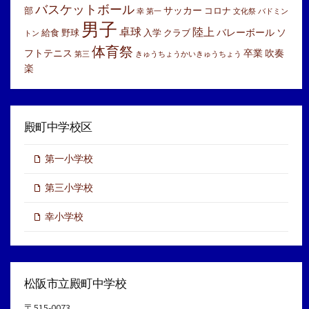
バスケットボール
サッカー
部
コロナ
幸
第一
文化祭
バドミン
男子
卓球
陸上
バレーボール
ソ
給食
野球
入学
クラブ
トン
体育祭
フトテニス
卒業
吹奏
第三
きゅうちょうかいきゅうちょう
楽
殿町中学校区
第一小学校
第三小学校
幸小学校
松阪市立殿町中学校
〒515-0073