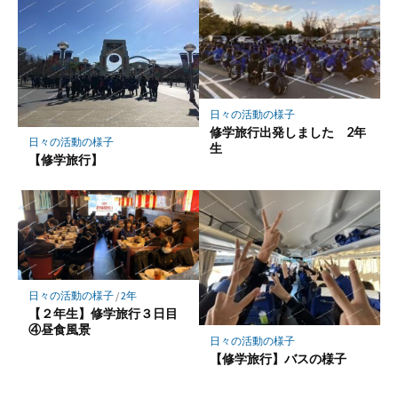
日々の活動の様子
修学旅行出発しました 2年
日々の活動の様子
生
【修学旅行】
日々の活動の様子
/
2年
【２年生】修学旅行３日目
④昼食風景
日々の活動の様子
【修学旅行】バスの様子