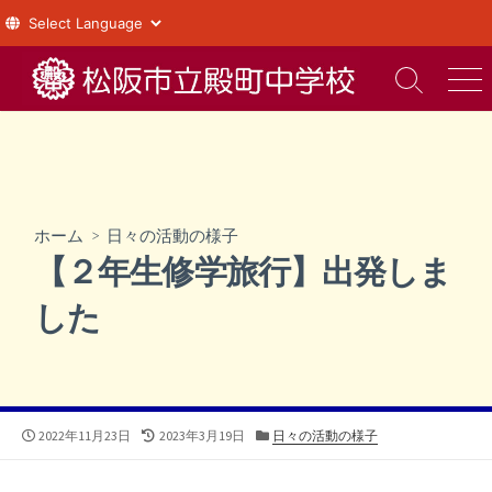
コ
ン
検
メ
索
ニ
テ
切
ュ
ン
り
ー
ツ
替
え
へ
ス
ホーム
>
日々の活動の様子
キ
【２年生修学旅行】出発しま
ッ
プ
した
公
最
カ
2022年11月23日
2023年3月19日
日々の活動の様子
開
終
テ
日
更
ゴ