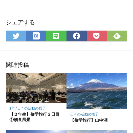
シェアする
は
Fee
Twitter
LINE
Facebook
Pocket
て
で
で
で
で
に
な
購
シ
シ
シ
保
ブ
読
ェ
ェ
ェ
存
ッ
ア
ア
ア
関連投稿
ク
マ
ー
ク
に
保
2年
/
日々の活動の様子
存
【２年生】修学旅行３日目
日々の活動の様子
①朝食風景
【修学旅行】山中湖