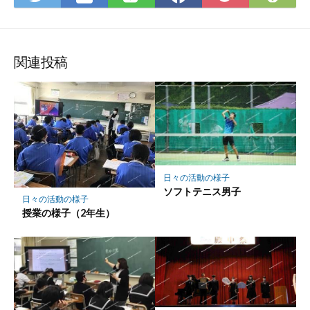
て
で
で
で
で
に
な
購
シ
シ
シ
保
ブ
読
ェ
ェ
ェ
存
ッ
ア
ア
ア
関連投稿
ク
マ
ー
ク
に
保
存
日々の活動の様子
ソフトテニス男子
日々の活動の様子
授業の様子（2年生）