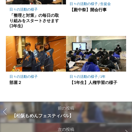
日々の活動の様子
/
生徒会
【殿中祭】開会行事
日々の活動の様子
「整理と対策」の毎日の取
り組みをスタートさせます
(3年生)
日々の活動の様子
日々の活動の様子
/
1年
部屋２
【1年生】人権学習の様子
前の投稿
【松阪もめんフェスティバル】
次の投稿