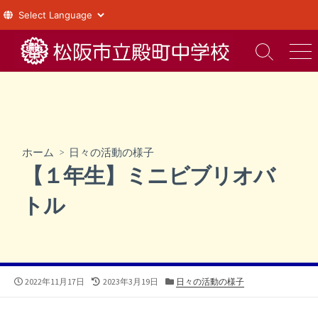
コ
ン
検
メ
索
ニ
テ
切
ュ
ン
り
ー
ツ
替
え
へ
ス
ホーム
>
日々の活動の様子
キ
【１年生】ミニビブリオバ
ッ
プ
トル
公
最
カ
2022年11月17日
2023年3月19日
日々の活動の様子
開
終
テ
日
更
ゴ