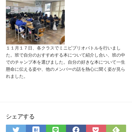
新
リ
日
ー
１１月１７日、各クラスでミニビブリオバトルを行いまし
た。班で自分のおすすめする本について紹介し合い、班の中
でのチャンプ本を選びました。自分の好きな本について一生
懸命に伝える姿や、他のメンバーの話を熱心に聞く姿が見ら
れました。
シェアする
は
Fee
Twitter
LINE
Facebook
Pocket