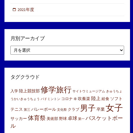
2021年度
月別アーカイブ
月
別
ア
ー
カ
イ
タグクラウド
ブ
修学旅行
陸上競技部
入学
サイトウミュージアム
きゅうちょ
陸上
吹奏楽
ソフト
コロナ
給食
うかいきゅうちょう
バドミントン
幸
女子
男子
テニス
バレーボール
卒業
クラブ
第三
文化祭
体育祭
バスケットボー
卓球
サッカー
美術部
野球
第一
ル