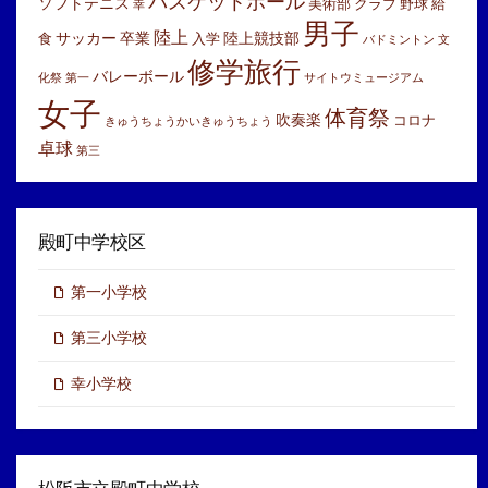
バスケットボール
ソフトテニス
美術部
クラブ
野球
給
幸
男子
陸上
サッカー
卒業
陸上競技部
食
入学
バドミントン
文
修学旅行
バレーボール
化祭
第一
サイトウミュージアム
女子
体育祭
吹奏楽
コロナ
きゅうちょうかいきゅうちょう
卓球
第三
殿町中学校区
第一小学校
第三小学校
幸小学校