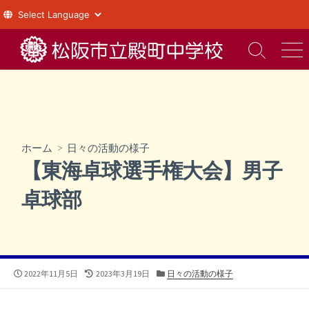
コ
ン
検
メ
索
ニ
テ
切
ュ
ン
り
ー
ツ
替
え
へ
ス
ホーム
>
日々の活動の様子
キ
【東海卓球選手権大会】男子
ッ
プ
卓球部
公
最
カ
2022年11月5日
2023年3月19日
日々の活動の様子
開
終
テ
日
更
ゴ