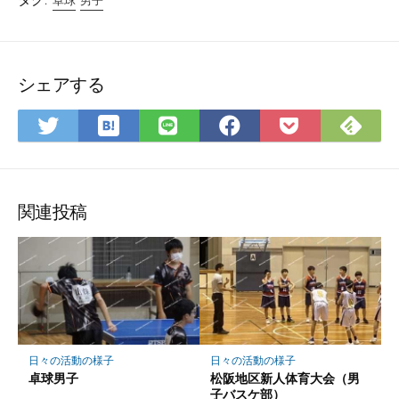
卓球
男子
シェアする
は
Fee
Twitter
LINE
Facebook
Pocket
て
で
で
で
で
に
な
購
シ
シ
シ
保
ブ
読
ェ
ェ
ェ
存
ッ
ア
ア
ア
関連投稿
ク
マ
ー
ク
に
保
存
日々の活動の様子
日々の活動の様子
卓球男子
松阪地区新人体育大会（男
子バスケ部）