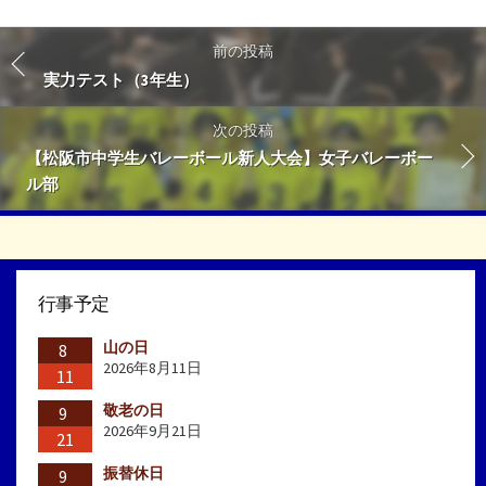
前の投稿
実力テスト（3年生）
次の投稿
【松阪市中学生バレーボール新人大会】女子バレーボー
ル部
行事予定
山の日
8
2026年8月11日
11
敬老の日
9
2026年9月21日
21
振替休日
9