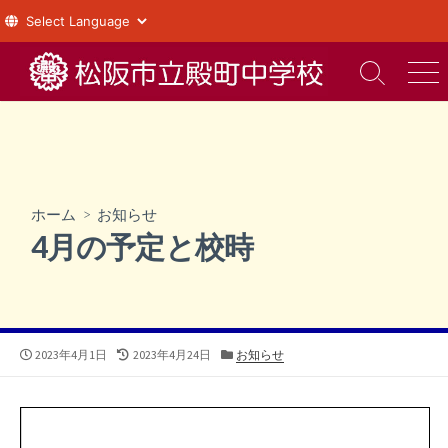
コ
ン
検
メ
索
ニ
テ
切
ュ
ン
り
ー
ツ
替
え
へ
ス
ホーム
>
お知らせ
キ
4月の予定と校時
ッ
プ
公
最
カ
2023年4月1日
2023年4月24日
お知らせ
開
終
テ
日
更
ゴ
新
リ
日
ー