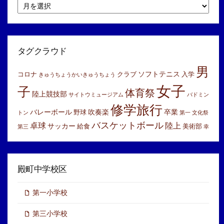
月
別
ア
ー
カ
イ
タグクラウド
ブ
男
ソフトテニス
コロナ
クラブ
入学
きゅうちょうかいきゅうちょう
女子
子
体育祭
陸上競技部
サイトウミュージアム
バドミン
修学旅行
バレーボール
吹奏楽
卒業
野球
トン
第一
文化祭
バスケットボール
卓球
陸上
サッカー
給食
美術部
第三
幸
殿町中学校区
第一小学校
第三小学校