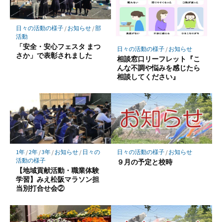
ク
に
保
日々の活動の様子
/
お知らせ
/
部
存
活動
「安全・安心フェスタ まつ
日々の活動の様子
/
お知らせ
さか」で表彰されました
相談窓口リーフレット『こ
んな不調や悩みを感じたら
相談してください』
日々の活動の様子
/
お知らせ
1年
/
2年
/
3年
/
お知らせ
/
日々の
活動の様子
９月の予定と校時
【地域貢献活動・職業体験
学習】みえ松阪マラソン担
当別打合せ会②