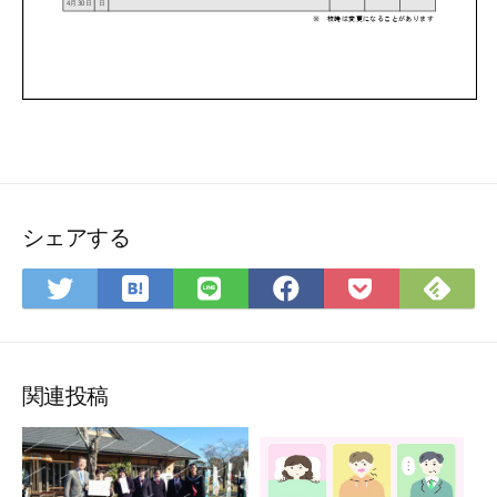
シェアする
は
Fee
Twitter
LINE
Facebook
Pocket
て
で
で
で
で
に
な
購
シ
シ
シ
保
ブ
読
ェ
ェ
ェ
存
ッ
ア
ア
ア
関連投稿
ク
マ
ー