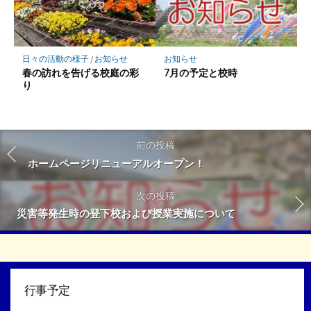
お知らせ
日々の活動の様子
/
お知らせ
7月の予定と校時
春の訪れを告げる校庭の彩
り
前の投稿
ホームページリニューアルオープン！
次の投稿
災害等発生時の登下校および授業実施について
行事予定