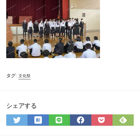
タグ:
文化祭
シェアする
は
Fee
Twitter
LINE
Facebook
Pocket
て
で
で
で
で
に
な
購
シ
シ
シ
保