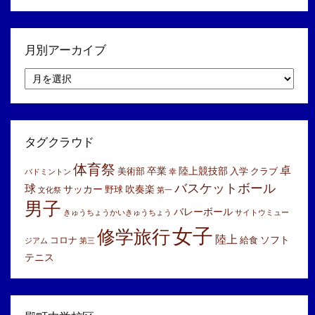
月別アーカイブ
月
別
ア
ー
カ
イ
タグクラウド
ブ
体育祭
卓
卒業
陸上競技部
美術部
入学
クラブ
バドミントン
幸
バスケットボール
球
サッカー
吹奏楽
野球
文化祭
第一
男子
バレーボール
きゅうちょうかいきゅうちょう
サイトウミュー
女子
修学旅行
陸上
ソフト
コロナ
給食
ジアム
第三
テニス