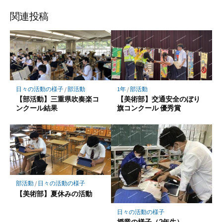
ブ
読
ェ
ェ
ェ
存
ッ
ア
ア
ア
関連投稿
ク
マ
ー
ク
に
保
日々の活動の様子
/
部活動
1年
/
部活動
存
【部活動】三重県吹奏楽コ
【美術部】交通安全のぼり
ンクール結果
旗コンクール 優秀賞
部活動
/
日々の活動の様子
【美術部】夏休みの活動
日々の活動の様子
授業の様子（2年生）