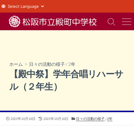
コ
ン
検
メ
索
ニ
テ
切
ュ
ン
り
ー
ツ
替
え
へ
ス
ホーム
>
日々の活動の様子
/
2年
キ
【殿中祭】学年合唱リハーサ
ッ
プ
ル（２年生）
公
最
カ
2023年10月16日
2023年10月16日
日々の活動の様子
/
2年
開
終
テ
日
更
ゴ