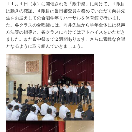
新
リ
１１月１日（水）に開催される「殿中祭」に向けて、１限目
日
ー
は動きの確認、４限目は当日審査員を務めていただく向井先
生をお迎えしての合唱学年リハーサルを体育館で行いまし
た。各クラスの合唱後には、向井先生から学年全体には発声
方法等の指導と、各クラスに向けてはアドバイスをいただき
ました。まだ殿中祭まで２週間あります。さらに素敵な合唱
となるように取り組んでいきましょう。