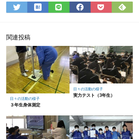
は
Fee
Twitter
LINE
Facebook
Pocket
て
で
で
で
で
に
な
購
シ
シ
シ
保
ブ
読
ェ
ェ
ェ
存
ッ
ア
ア
ア
関連投稿
ク
マ
ー
ク
に
保
存
日々の活動の様子
実力テスト（3年生）
日々の活動の様子
３年生身体測定