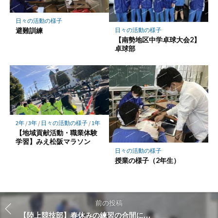
日々の活動の様子
避難訓練
日々の活動の様子
【南勢地区中学卓球大会2】
卓球部
2年
/
3年
/
日々の活動の様子
/
1年
【地域貢献活動・職業体験
学習】みえ松阪マラソン
日々の活動の様子
授業の様子（2年生）
前の投稿
【陸上競技部】春休みの練習の合間に…