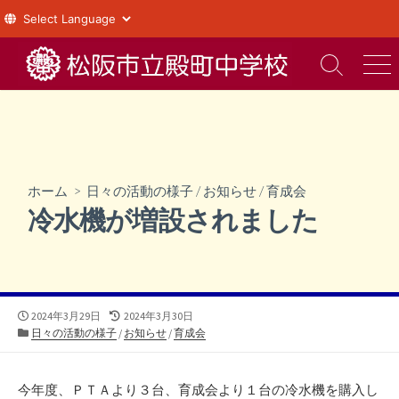
コ
ン
検
メ
索
ニ
テ
切
ュ
ン
り
ー
ツ
替
え
へ
ス
ホーム
>
日々の活動の様子
/
お知らせ
/
育成会
キ
冷水機が増設されました
ッ
プ
公
最
2024年3月29日
2024年3月30日
開
カ
終
日々の活動の様子
/
お知らせ
/
育成会
日
テ
更
ゴ
新
リ
日
今年度、ＰＴＡより３台、育成会より１台の冷水機を購入し