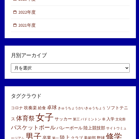
2022年度
2021年度
月別アーカイブ
月
別
ア
ー
カ
イ
タグクラウド
ブ
卓球
吹奏楽
ソフトテニ
コロナ
給食
きゅうちょうかいきゅうちょう
女子
体育祭
ス
サッカー
入学
第三
バドミントン
幸
文化祭
バスケットボール
バレーボール
陸上競技部
サイトウミュ
男子
修学
陸上
卒業
クラブ
美術部
野球
ージアム
第一