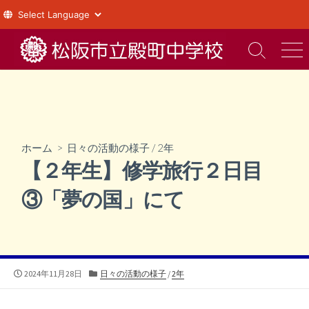
コ
ン
検
メ
索
ニ
テ
切
ュ
ン
り
ー
ツ
替
え
へ
ス
ホーム
>
日々の活動の様子
/
2年
キ
【２年生】修学旅行２日目
ッ
プ
③「夢の国」にて
公
カ
2024年11月28日
日々の活動の様子
/
2年
開
テ
日
ゴ