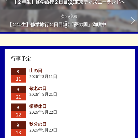
【２年生】修学旅行２日目②東京ディズニーランドへ
次の投稿
【２年生】修学旅行２日目④「夢の国」満喫中
行事予定
山の日
8
2026年8月11日
11
敬老の日
9
2026年9月21日
21
振替休日
9
2026年9月22日
22
秋分の日
9
2026年9月23日
23