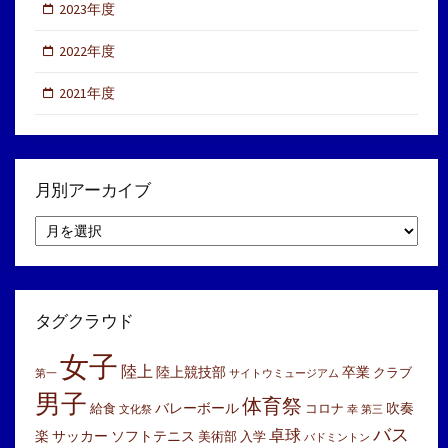
2023年度
2022年度
2021年度
月別アーカイブ
月
別
ア
ー
カ
イ
タグクラウド
ブ
女子
陸上
陸上競技部
卒業
クラブ
第一
サイトウミュージアム
男子
体育祭
バレーボール
吹奏
給食
コロナ
文化祭
幸
第三
バス
卓球
楽
サッカー
ソフトテニス
美術部
入学
バドミントン