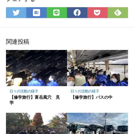
は
Fee
Twitter
LINE
Facebook
Pocket
て
で
で
で
で
に
な
購
シ
シ
シ
保
ブ
読
ェ
ェ
ェ
存
ッ
ア
ア
ア
関連投稿
ク
マ
ー
ク
に
保
存
日々の活動の様子
日々の活動の様子
【修学旅行】富岳風穴 見
【修学旅行】バスの中
学