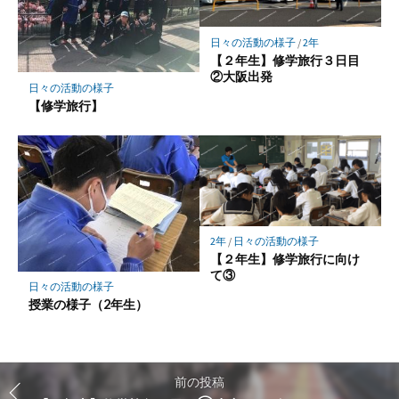
日々の活動の様子
/
2年
【２年生】修学旅行３日目
②大阪出発
日々の活動の様子
【修学旅行】
2年
/
日々の活動の様子
【２年生】修学旅行に向け
て③
日々の活動の様子
授業の様子（2年生）
前の投稿