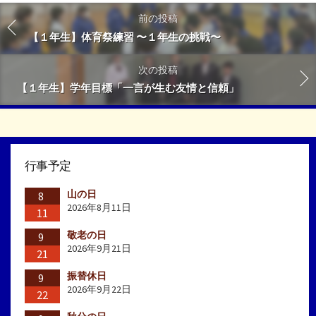
前の投稿
【１年生】体育祭練習 〜１年生の挑戦〜
次の投稿
【１年生】学年目標「一言が生む友情と信頼」
行事予定
山の日
8
2026年8月11日
11
敬老の日
9
2026年9月21日
21
振替休日
9
2026年9月22日
22