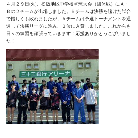
新
リ
４月２９日(火)、松阪地区中学校卓球大会（団体戦）にＡ・
日
ー
Ｂの２チームが出場しました。
Ｂチームは決勝を賭けた試合
で惜しくも敗れましたが、Ａチームは予選トーナメントを通
過して決勝リーグに進み、３位に入賞しました。これからも
日々の練習を頑張っていきます！応援ありがとうございまし
た！