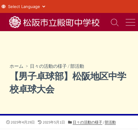
コ
ン
検
メ
索
ニ
テ
切
ュ
ン
り
ー
ツ
替
え
へ
ス
ホーム
>
日々の活動の様子
/
部活動
キ
【男子卓球部】松阪地区中学
ッ
プ
校卓球大会
公
最
カ
2025年4月29日
2025年5月1日
日々の活動の様子
/
部活動
開
終
テ
日
更
ゴ