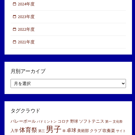
2024年度
2023年度
2022年度
2021年度
月別アーカイブ
月
別
ア
ー
カ
イ
タグクラウド
ブ
バレーボール
ソフトテニス
コロナ
野球
バドミントン
第一
文化祭
男子
体育祭
卓球
吹奏楽
入学
美術部
クラブ
第三
幸
サイト