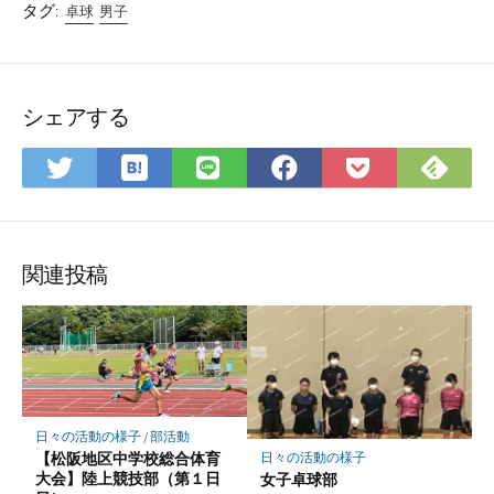
タグ:
卓球
男子
シェアする
は
Fee
Twitter
LINE
Facebook
Pocket
て
で
で
で
で
に
な
購
シ
シ
シ
保
ブ
読
ェ
ェ
ェ
存
ッ
ア
ア
ア
関連投稿
ク
マ
ー
ク
に
保
日々の活動の様子
/
部活動
存
【松阪地区中学校総合体育
日々の活動の様子
大会】陸上競技部（第１日
女子卓球部