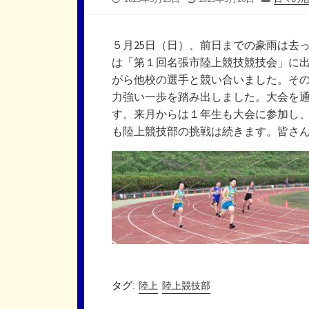
開
終
テ
日
更
ゴ
新
リ
５月25日（日）、前日までの豪雨は去
日
ー
は「第１回名張市陸上競技競技会」に
がら他校の選手と競い合いました。そ
力強い一歩を踏み出しました。大会を
す。来月からは１年生も大会に参加し
も陸上競技部の挑戦は続きます。皆さ
タグ:
陸上
陸上競技部