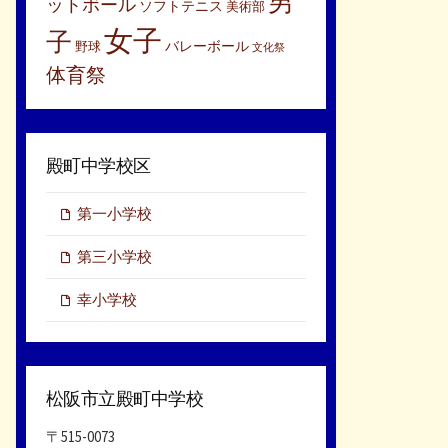
男
ットボール
ソフトテニス
美術部
女子
子
バレーボール
野球
文化祭
体育祭
殿町中学校区
第一小学校
第三小学校
幸小学校
松阪市立殿町中学校
〒515-0073