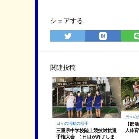
シェアする
は
Twitter
て
で
な
シ
ブ
ェ
ッ
ア
関連投稿
ク
マ
ー
ク
に
保
存
日々の
日々の活動の様子
【部
人体育
三重県中学校陸上競技対抗選
手権大会 1日目が終了しま