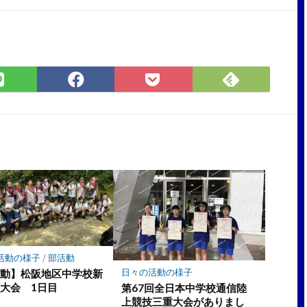
Feedly
LINE
Facebook
Pocket
で
で
で
に
購
シ
シ
保
読
ェ
ェ
存
ア
ア
活動の様子
/
部活動
日々の活動の様子
活動】松阪地区中学校新
大会 1日目
第67回全日本中学校通信陸
上競技三重大会がありまし