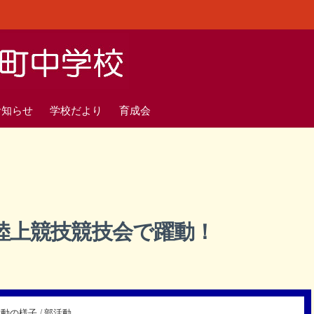
お知らせ
学校だより
育成会
陸上競技競技会で躍動！
活動の様子
/
部活動