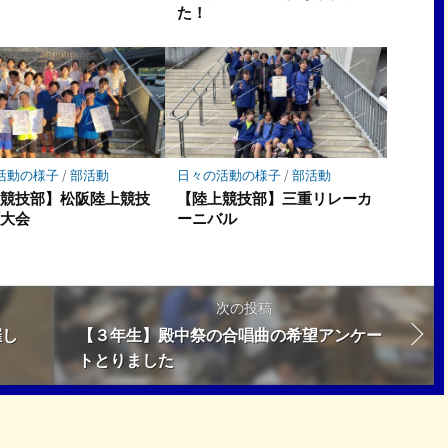
た！
活動の様子
/
部活動
日々の活動の様子
/
部活動
上競技部】松阪陸上競技
【陸上競技部】三重リレーカ
権大会
ーニバル
次の投稿
催し
【３年生】殿中祭の合唱曲の希望アンケー
トとりました