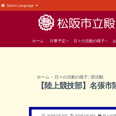
コ
ン
テ
ン
年間の行事予定
1年
ツ
ホーム
行事予定
日々の活動の様子
へ
直近の行事予定
2年
ス
3年
キ
ッ
部活動
プ
ホーム
>
日々の活動の様子
/
部活動
生徒会
【陸上競技部】名張市
公
最
カ
2025年5月25日
2025年5月26日
日々の