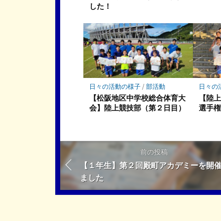
した！
日々の活動の様子
/
部活動
日々の
【松阪地区中学校総合体育大
【陸
会】陸上競技部（第２日目）
選手
前の投稿
【１年生】第２回殿町アカデミーを開
ました