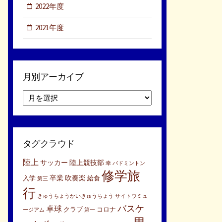
2022年度
2021年度
月別アーカイブ
月
別
ア
ー
カ
タグクラウド
イ
ブ
陸上
サッカー
陸上競技部
幸
バドミントン
修学旅
卒業
吹奏楽
入学
給食
第三
行
きゅうちょうかいきゅうちょう
サイトウミュ
バスケ
卓球
クラブ
コロナ
ージアム
第一