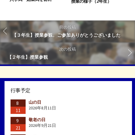
授業の様子（2年生）
前の投稿
【３年生】授業参観、ご参加ありがとうございました
次の投稿
【２年生】授業参観
行事予定
山の日
8
2026年8月11日
11
敬老の日
9
2026年9月21日
21