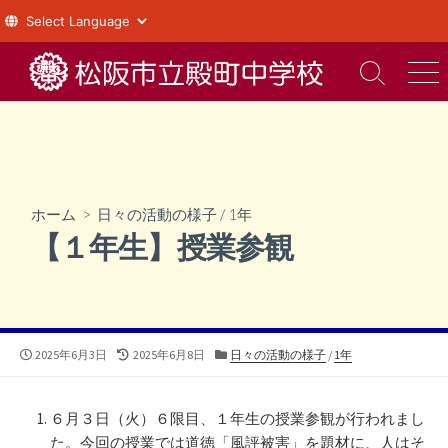
コ
ン
検
メ
索
ニ
テ
切
ュ
ン
り
ー
ツ
替
え
へ
ス
ホーム
>
日々の活動の様子
/
1年
キ
【１年生】授業参観
ッ
プ
公
最
カ
2025年6月3日
2025年6月8日
日々の活動の様子
/
1年
開
終
テ
日
更
ゴ
新
リ
６月３日（火）６限目、１年生の授業参観が行われまし
日
ー
た。今回の授業では道徳「風評被害」を題材に、人はそ