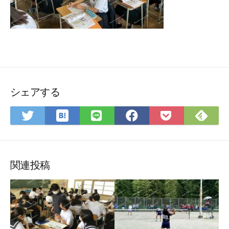
シェアする
は
Fee
Twitter
LINE
Facebook
Pocket
て
で
で
で
で
に
な
購
シ
シ
シ
保
ブ
読
ェ
ェ
ェ
存
ッ
ア
ア
ア
関連投稿
ク
マ
ー
ク
に