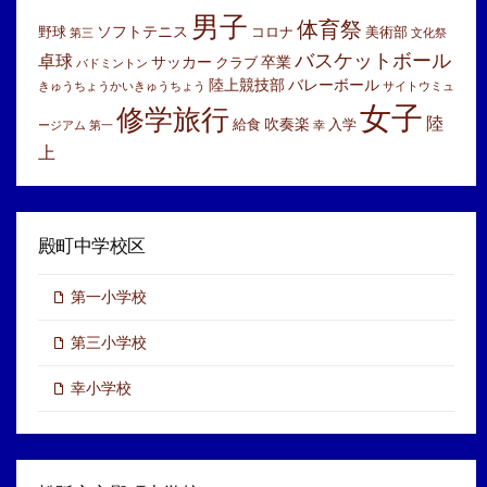
男子
体育祭
ソフトテニス
野球
コロナ
美術部
第三
文化祭
バスケットボール
卓球
サッカー
卒業
クラブ
バドミントン
陸上競技部
バレーボール
きゅうちょうかいきゅうちょう
サイトウミュ
女子
修学旅行
陸
吹奏楽
給食
入学
ージアム
第一
幸
上
殿町中学校区
第一小学校
第三小学校
幸小学校