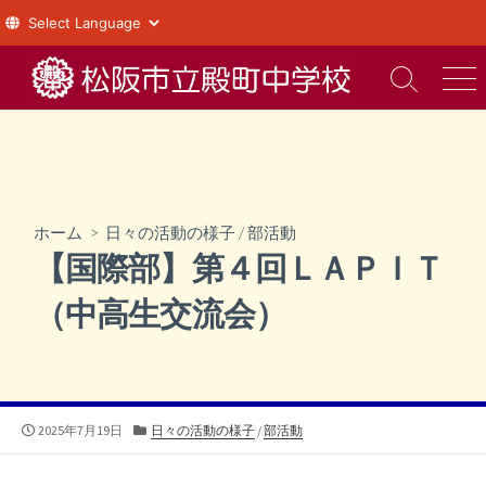
コ
ン
検
メ
索
ニ
テ
切
ュ
ン
り
ー
ツ
替
え
へ
ス
ホーム
>
日々の活動の様子
/
部活動
キ
【国際部】第４回ＬＡＰＩＴ
ッ
プ
（中高生交流会）
公
カ
2025年7月19日
日々の活動の様子
/
部活動
開
テ
日
ゴ