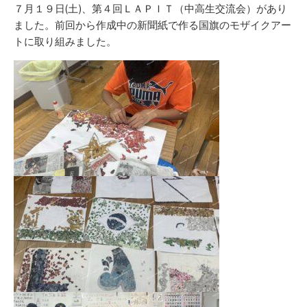
リ
７月１９日(土)、第４回ＬＡＰＩＴ（中高生交流会）があり
ー
ました。前回から作成中の新聞紙で作る国旗のモザイクアー
トに取り組みました。