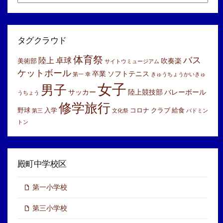
別
ア
ー
カ
イ
タグクラウド
ブ
体育祭
バス
陸上
卓球
吹奏楽
美術部
サイトウミュージアム
ケットボール
卒業
ソフトテニス
第一
幸
きゅうちょうかいきゅ
女子
男子
サッカー
陸上競技部
バレーボール
うちょう
修学旅行
野球
入学
コロナ
クラブ
給食
第三
文化祭
バドミン
トン
殿町中学校区
第一小学校
第三小学校