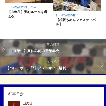
日々の活動の様子
/
3年
【３年生】安心ルールを考
日々の活動の様子
える
【松阪もめんフェスティバ
ル】
前の投稿
【３年生】夏休み前の学年集会
次の投稿
【バレーボール部】プレーオフに勝利！
行事予定
山の日
8