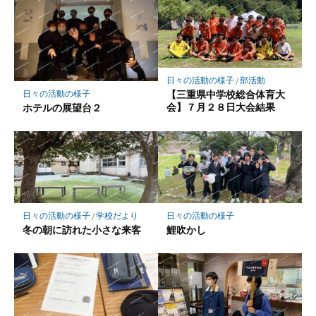
マ
ー
ク
に
保
日々の活動の様子
/
部活動
存
【三重県中学校総合体育大
日々の活動の様子
会】７月２８日大会結果
ホテルの展望台２
日々の活動の様子
/
学校だより
日々の活動の様子
冬の朝に訪れた小さな来客
鯉吹かし