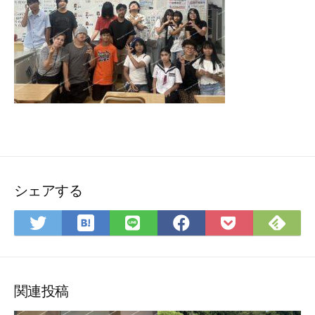
シェアする
は
Fee
Twitter
LINE
Facebook
Pocket
て
で
で
で
で
に
な
購
シ
シ
シ
保
ブ
読
ェ
ェ
ェ
存
ッ
ア
ア
ア
関連投稿
ク