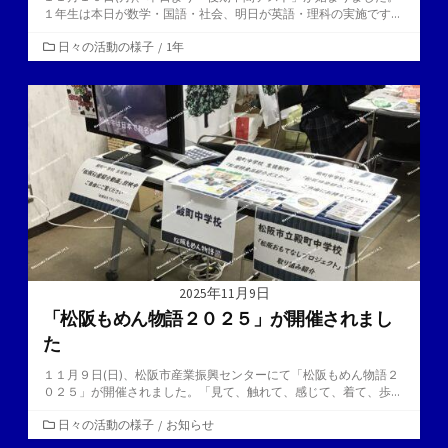
１年生は本日が数学・国語・社会、明日が英語・理科の実施です...
カ
日々の活動の様子
/
1年
テ
ゴ
リ
ー
2025年11月9日
「松阪もめん物語２０２５」が開催されまし
た
１１月９日(日)、松阪市産業振興センターにて「松阪もめん物語２
０２５」が開催されました。「見て、触れて、感じて、着て、歩...
カ
日々の活動の様子
/
お知らせ
テ