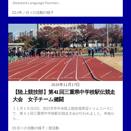
(Assistant Language Teachers...
カ
2年
/
日々の活動の様子
テ
ゴ
リ
ー
2025年11月17日
【陸上競技部】第41回三重県中学校駅伝競走
大会 女子チーム健闘
１１月１６日(日)、四日市市中央陸上競技場周辺トリムコースに
て、第４１回三重県中学校駅伝競走大会が行われました。本校か
ら...
カ
日々の活動の様子
/
部活動