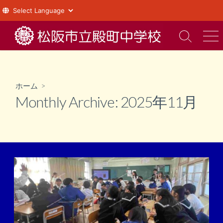
コ
ン
検
メ
索
ニ
テ
切
ュ
ン
り
ー
ツ
替
ホーム
>
え
へ
Monthly Archive:
2025年11月
ス
キ
ッ
プ