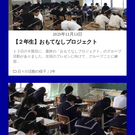
2025年11月13日
【２年生】おもてなしプロジェクト
１３日の６限目に、最終の「おもてなしプロジェクト」のグループ
活動がありました。次回のプレゼンに向けて、グループごとに練
習...
カ
日々の活動の様子
/
2年
テ
ゴ
リ
ー