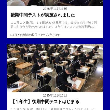
2025年11月11日
後期中間テストが実施されました
１１月１０日(月)、１１日(火)の各教室では、最後まで粘り強く問
題に向き合う姿がみられました。３年生はいよいよ進路実現に...
カ
日々の活動の様子
/
1年
/
2年
/
3年
テ
ゴ
リ
ー
2025年11月10日
【１年生】後期中間テストはじまる
１１月１０日(月)、本日より「後期中間テスト」が始まりました。