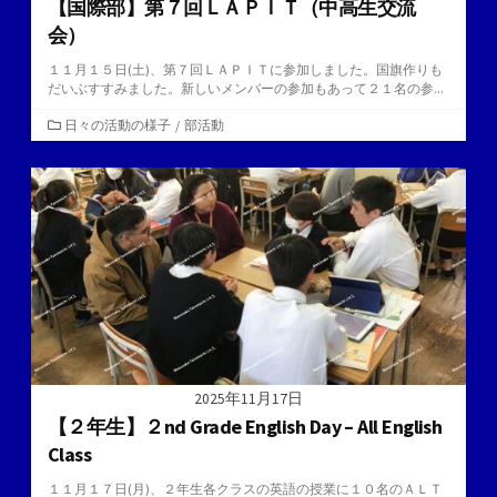
【国際部】第７回ＬＡＰＩＴ（中高生交流
会）
１１月１５日(土)、第７回ＬＡＰＩＴに参加しました。国旗作りも
だいぶすすみました。新しいメンバーの参加もあって２１名の参...
カ
日々の活動の様子
/
部活動
テ
ゴ
リ
ー
2025年11月17日
【２年生】２nd Grade English Day – All English
Class
１１月１７日(月)、２年生各クラスの英語の授業に１０名のＡＬＴ