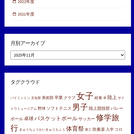
2022年度
2021年度
月別アーカイブ
月
別
ア
ー
カ
イ
タグクラウド
ブ
女子
陸上
卒業
美術部
クラブ
給食
バドミントン
文化祭
幸
サイ
男子
ソフトテニス
陸上競技部
バレー
野球
トウミュージアム
修学旅
バスケットボール
卓球
ボール
サッカー
行
体育祭
吹奏楽
入学
コロ
きゅうちょうかいきゅうちょう
第三