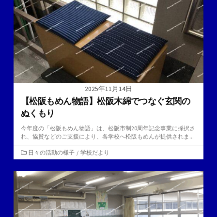
ー
2025年11月14日
【松阪もめん物語】松阪木綿でつなぐ玄関の
ぬくもり
今年度の「松阪もめん物語」は、松阪市制20周年記念事業に採択さ
れ、協賛などのご支援により、各学校へ松阪もめんが提供されま...
カ
日々の活動の様子
/
学校だより
テ
ゴ
リ
ー