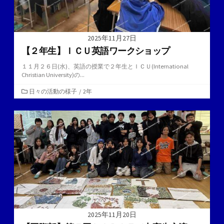
2025年11月27日
【２年生】ＩＣＵ英語ワークショップ
１１月２６日(水)、英語の授業で２年生とＩＣＵ(International
Christian University)の...
カ
日々の活動の様子
/
2年
テ
ゴ
リ
ー
2025年11月20日