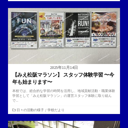
テ
ゴ
リ
ー
2025年11月14日
【みえ松阪マラソン】 スタッフ体験学習 〜今
年も始まります〜
本校では、総合的な学習の時間を活用し、地域貢献活動・職業体験
学習として「みえ松阪マラソン」の運営スタッフ体験に取り組ん
で...
カ
日々の活動の様子
/
学校だより
テ
ゴ
リ