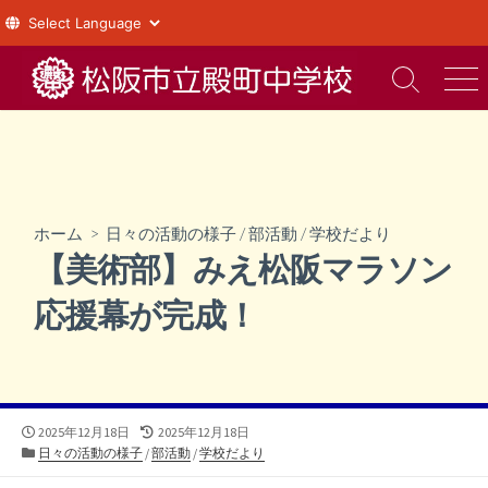
コ
ン
検
メ
索
ニ
テ
切
ュ
ン
り
ー
ツ
替
え
へ
ス
ホーム
>
日々の活動の様子
/
部活動
/
学校だより
キ
【美術部】みえ松阪マラソン
ッ
プ
応援幕が完成！
公
最
2025年12月18日
2025年12月18日
開
カ
終
日々の活動の様子
/
部活動
/
学校だより
日
テ
更