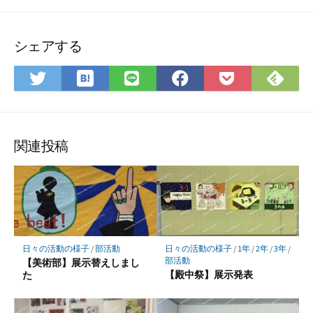
シェアする
は
Fee
Twitter
LINE
Facebook
Pocket
て
で
で
で
で
に
な
購
シ
シ
シ
保
ブ
読
ェ
ェ
ェ
存
ッ
ア
ア
ア
関連投稿
ク
マ
ー
ク
に
保
日々の活動の様子
/
部活動
日々の活動の様子
/
1年
/
2年
/
3年
/
存
部活動
【美術部】展示替えしまし
【殿中祭】展示発表
た