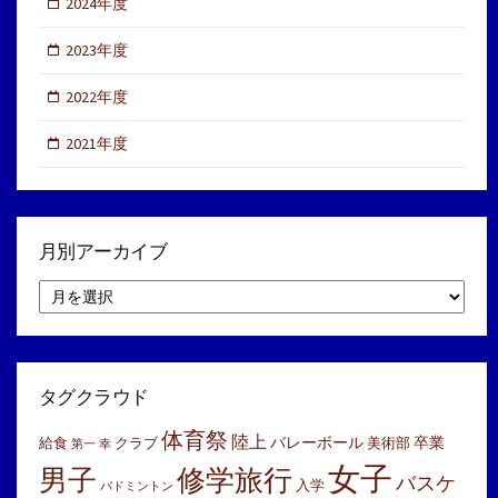
2024年度
2023年度
2022年度
2021年度
月別アーカイブ
月
別
ア
ー
カ
イ
タグクラウド
ブ
体育祭
陸上
バレーボール
卒業
給食
クラブ
美術部
第一
幸
女子
男子
修学旅行
バスケ
入学
バドミントン