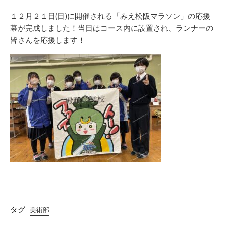
ゴ
新
リ
日
１２月２１日(日)に開催される「みえ松阪マラソン」の応援
ー
幕が完成しました！当日はコース内に設置され、ランナーの
皆さんを応援します！
タグ:
美術部