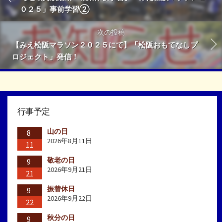
０２５」事前学習②
次の投稿
【みえ松阪マラソン２０２５にて】「松阪おもてなしプ
ロジェクト」発信！
行事予定
山の日
8
2026年8月11日
11
敬老の日
9
2026年9月21日
21
振替休日
9
2026年9月22日
22
秋分の日
9