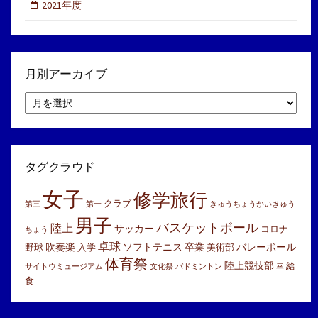
2021年度
月別アーカイブ
月
別
ア
ー
カ
イ
タグクラウド
ブ
女子
修学旅行
クラブ
第三
第一
きゅうちょうかいきゅう
男子
バスケットボール
陸上
サッカー
コロナ
ちょう
卓球
吹奏楽
ソフトテニス
卒業
バレーボール
野球
入学
美術部
体育祭
陸上競技部
給
サイトウミュージアム
文化祭
バドミントン
幸
食