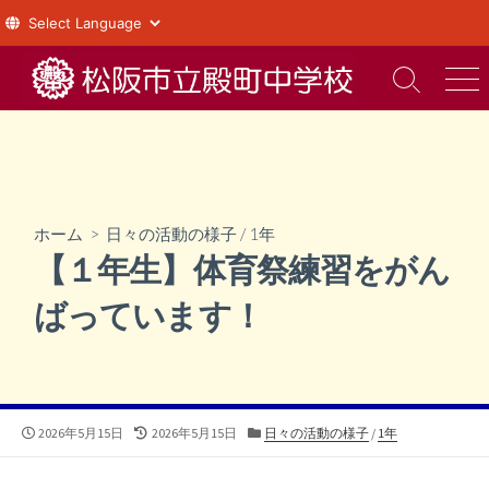
コ
ン
検
メ
索
ニ
テ
切
ュ
ン
り
ー
ツ
替
え
へ
ス
ホーム
>
日々の活動の様子
/
1年
キ
【１年生】体育祭練習をがん
ッ
プ
ばっています！
公
最
カ
2026年5月15日
2026年5月15日
日々の活動の様子
/
1年
開
終
テ
日
更
ゴ