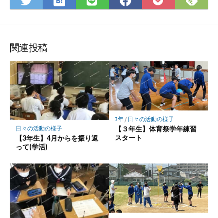
て
で
で
で
で
に
な
購
シ
シ
シ
保
ブ
読
ェ
ェ
ェ
存
ッ
ア
ア
ア
関連投稿
ク
マ
ー
ク
に
保
3年
/
日々の活動の様子
存
【３年生】体育祭学年練習
日々の活動の様子
スタート
【3年生】4月からを振り返
って(学活)