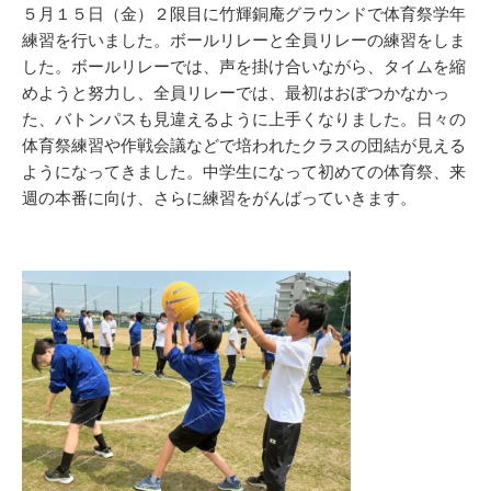
新
リ
５月１５日（金）２限目に竹輝銅庵グラウンドで体育祭学年
日
ー
練習を行いました。ボールリレーと全員リレーの練習をしま
した。ボールリレーでは、声を掛け合いながら、タイムを縮
めようと努力し、全員リレーでは、最初はおぼつかなかっ
た、バトンパスも見違えるように上手くなりました。日々の
体育祭練習や作戦会議などで培われたクラスの団結が見える
ようになってきました。中学生になって初めての体育祭、来
週の本番に向け、さらに練習をがんばっていきます。