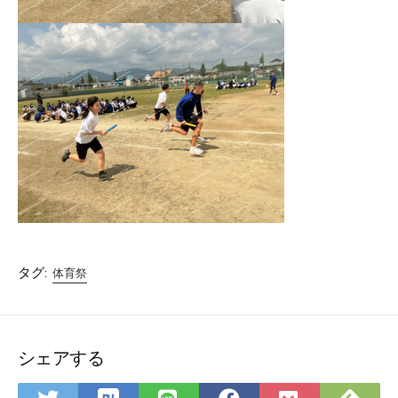
タグ:
体育祭
シェアする
は
Fee
Twitter
LINE
Facebook
Pocket