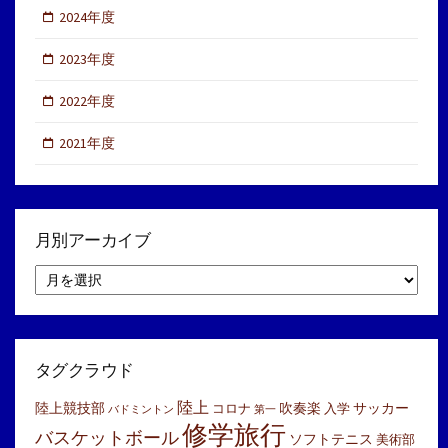
2024年度
2023年度
2022年度
2021年度
月別アーカイブ
月
別
ア
ー
カ
イ
タグクラウド
ブ
陸上
陸上競技部
吹奏楽
サッカー
コロナ
入学
バドミントン
第一
修学旅行
バスケットボール
ソフトテニス
美術部