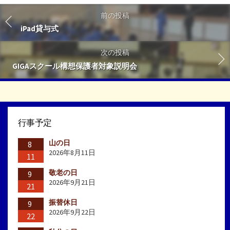
前の投稿
iPad貸与式
次の投稿
GIGAスクール構想保護者対象説明会
行事予定
山の日
8
2026年8月11日
11
敬老の日
9
2026年9月21日
21
振替休日
9
2026年9月22日
22