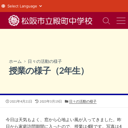
コ
ン
検
メ
索
ニ
テ
切
ュ
ン
り
ー
ツ
替
え
へ
ス
ホーム
>
日々の活動の様子
キ
授業の様子（2年生）
ッ
プ
公
最
カ
2021年4月21日
2023年3月19日
日々の活動の様子
開
終
テ
日
更
ゴ
新
リ
今日は天気もよく、窓から心地よい風が入ってきました。昨
日
ー
日から家庭訪問期間に入ったので、授業は4限です。写真は4