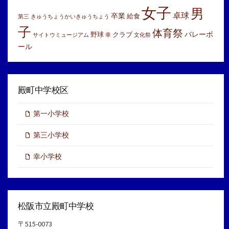
女子
男
卓球
卒業
給食
第三
きゅうちょうかいきゅうちょう
子
体育祭
バレーボ
野球
クラブ
サイトウミュージアム
幸
文化祭
ール
殿町中学校区
第一小学校
第三小学校
幸小学校
松阪市立殿町中学校
〒515-0073