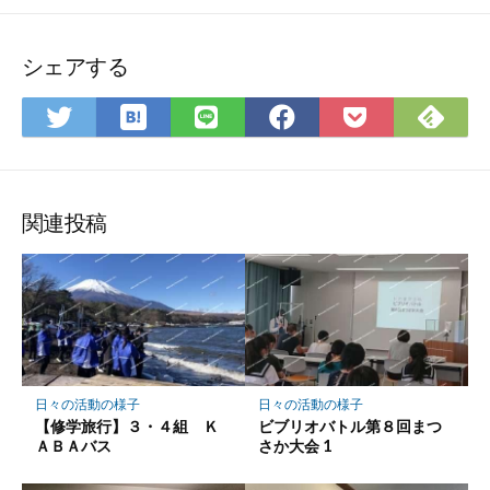
シェアする
は
Fee
Twitter
LINE
Facebook
Pocket
て
で
で
で
で
に
な
購
シ
シ
シ
保
ブ
読
ェ
ェ
ェ
存
ッ
ア
ア
ア
関連投稿
ク
マ
ー
ク
に
保
存
日々の活動の様子
日々の活動の様子
【修学旅行】３・４組 Ｋ
ビブリオバトル第８回まつ
ＡＢＡバス
さか大会 1