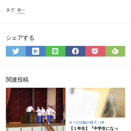
タグ:
第一
シェアする
は
Fee
Twitter
LINE
Facebook
Pocket
て
で
で
で
で
に
な
購
シ
シ
シ
保
ブ
読
ェ
ェ
ェ
存
ッ
ア
ア
ア
関連投稿
ク
マ
ー
ク
に
保
日々の活動の様子
/
1年
存
【１年生】『中学生になっ