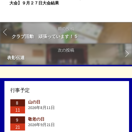
大会】９月２７日大会結果
前の投稿
クラブ活動 頑張っています！５
次の投稿
表彰伝達
行事予定
山の日
8
2026年8月11日
11
敬老の日
9
2026年9月21日
21