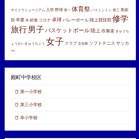
ブ
体育祭
入学
野球
美術
サイトウミュージアム
第一
バドミントン
第三
修学
卓球
卒業
バレーボール
陸上競技部
部
給食
コロナ
幸
旅行
男子
バスケットボール
陸上
吹奏楽
きゅうち
女子
ソフトテニス
サッカ
クラブ
ょうかいきゅうちょう
文化祭
ー
殿町中学校区
第一小学校
第三小学校
幸小学校