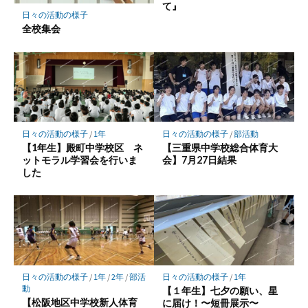
て』
日々の活動の様子
全校集会
日々の活動の様子
/
1年
日々の活動の様子
/
部活動
【1年生】殿町中学校区 ネ
【三重県中学校総合体育大
ットモラル学習会を行いま
会】7月27日結果
した
日々の活動の様子
/
1年
/
2年
/
部活
日々の活動の様子
/
1年
動
【１年生】七夕の願い、星
【松阪地区中学校新人体育
に届け！〜短冊展示〜