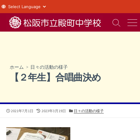
コ
ン
検
メ
索
ニ
テ
切
ュ
ン
り
ー
ツ
替
え
へ
ス
ホーム
>
日々の活動の様子
キ
【２年生】合唱曲決め
ッ
プ
公
最
カ
2021年7月1日
2023年3月19日
日々の活動の様子
開
終
テ
日
更
ゴ
新
リ
日
ー