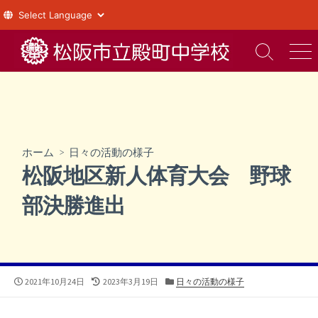
コ
ン
検
メ
索
ニ
テ
切
ュ
ン
り
ー
ツ
替
え
へ
ス
ホーム
>
日々の活動の様子
キ
松阪地区新人体育大会 野球
ッ
プ
部決勝進出
公
最
カ
2021年10月24日
2023年3月19日
日々の活動の様子
開
終
テ
日
更
ゴ