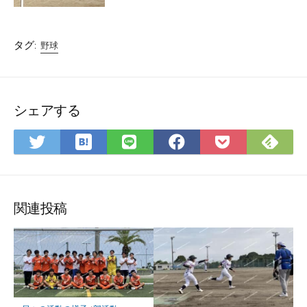
タグ:
野球
シェアする
は
Fee
Twitter
LINE
Facebook
Pocket
て
で
で
で
で
に
な
購
シ
シ
シ
保
ブ
読
ェ
ェ
ェ
存
ッ
ア
ア
ア
関連投稿
ク
マ
ー
ク
に
保