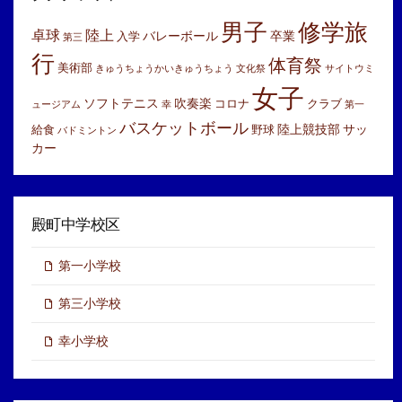
ブ
男子
修学旅
卓球
陸上
バレーボール
卒業
入学
第三
行
体育祭
美術部
きゅうちょうかいきゅうちょう
文化祭
サイトウミ
女子
ソフトテニス
吹奏楽
コロナ
クラブ
ュージアム
幸
第一
バスケットボール
陸上競技部
サッ
給食
野球
バドミントン
カー
殿町中学校区
第一小学校
第三小学校
幸小学校