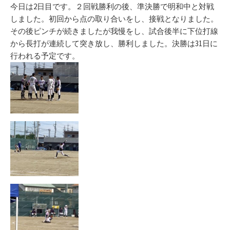
新
リ
今日は2日目です。２回戦勝利の後、準決勝で明和中と対戦
日
ー
しました。初回から点の取り合いをし、接戦となりました。
その後ピンチが続きましたが我慢をし、試合後半に下位打線
から長打が連続して突き放し、勝利しました。決勝は31日に
行われる予定です。