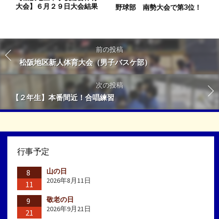
大会】６月２９日大会結果
野球部 南勢大会で第3位！
前の投稿
松阪地区新人体育大会（男子バスケ部）
次の投稿
【２年生】本番間近！合唱練習
行事予定
山の日
8
2026年8月11日
11
敬老の日
9
2026年9月21日
21