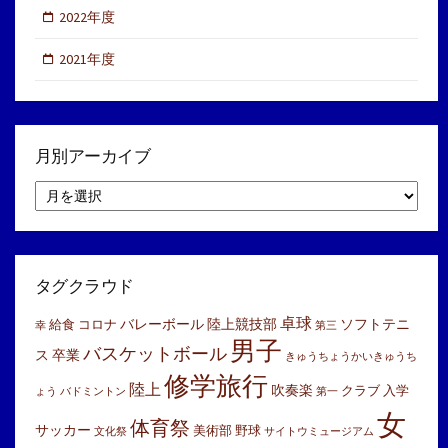
2022年度
2021年度
月別アーカイブ
月
別
ア
ー
カ
イ
タグクラウド
ブ
卓球
バレーボール
陸上競技部
ソフトテニ
給食
コロナ
幸
第三
男子
バスケットボール
ス
卒業
きゅうちょうかいきゅうち
修学旅行
陸上
吹奏楽
クラブ
入学
ょう
バドミントン
第一
女
体育祭
サッカー
美術部
野球
文化祭
サイトウミュージアム