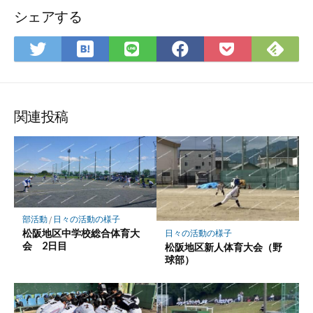
シェアする
は
Fee
Twitter
LINE
Facebook
Pocket
て
で
で
で
で
に
な
購
シ
シ
シ
保
ブ
読
ェ
ェ
ェ
存
ッ
ア
ア
ア
関連投稿
ク
マ
ー
ク
に
保
部活動
/
日々の活動の様子
存
松阪地区中学校総合体育大
日々の活動の様子
会 2日目
松阪地区新人体育大会（野
球部）