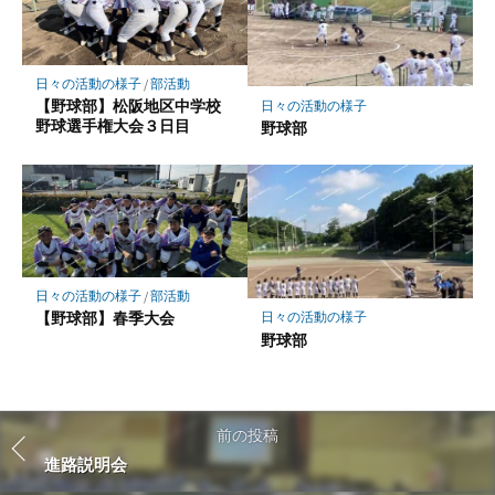
日々の活動の様子
/
部活動
【野球部】松阪地区中学校
日々の活動の様子
野球選手権大会３日目
野球部
日々の活動の様子
/
部活動
【野球部】春季大会
日々の活動の様子
野球部
前の投稿
進路説明会