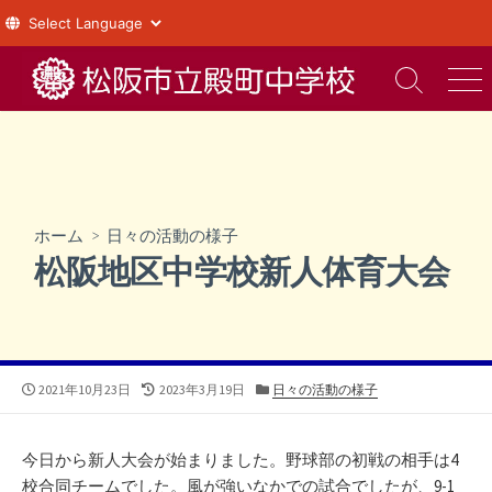
コ
ン
検
メ
索
ニ
テ
切
ュ
ン
り
ー
ツ
替
え
へ
ス
ホーム
>
日々の活動の様子
キ
松阪地区中学校新人体育大会
ッ
プ
公
最
カ
2021年10月23日
2023年3月19日
日々の活動の様子
開
終
テ
日
更
ゴ
新
リ
今日から新人大会が始まりました。野球部の初戦の相手は4
日
ー
校合同チームでした。風が強いなかでの試合でしたが、9-1