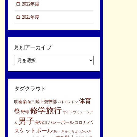
2022年度
2021年度
月別アーカイブ
月
別
ア
ー
カ
タグクラウド
イ
ブ
体育
吹奏楽
陸上競技部
第三
バドミントン
修学旅行
祭
野球
サイトウミュージア
男子
バ
バレーボール
美術部
コロナ
ム
スケットボール
第一
きゅうちょうかいき