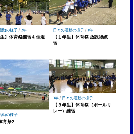
活動の様子
/
2年
日々の活動の様子
/
1年
年生】体育祭練習も佳境
【１年生】体育祭 放課後練
習
3年
/
日々の活動の様子
【３年生】体育祭（ボールリ
レー）練習
活動の様子
体育祭2