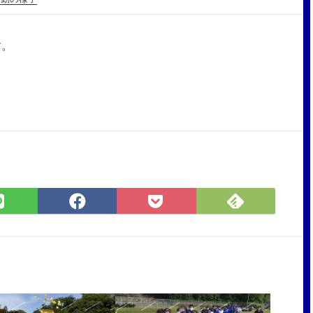
す。
Feedly
LINE
Facebook
Pocket
で
で
で
に
購
シ
シ
保
読
ェ
ェ
存
ア
ア