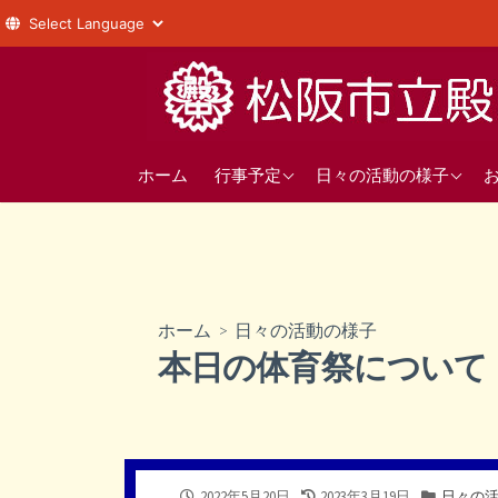
コ
ン
テ
ン
年間の行事予定
1年
ツ
ホーム
行事予定
日々の活動の様子
へ
直近の行事予定
2年
ス
3年
キ
ッ
部活動
プ
ホーム
>
日々の活動の様子
生徒会
本日の体育祭について
公
最
カ
2022年5月20日
2023年3月19日
日々の