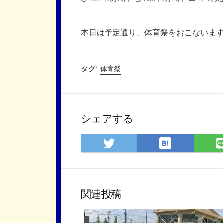
開
終
テ
日
更
ゴ
新
リ
本日は予定通り、体育祭をおこないま
日
ー
タグ:
体育祭
シェアする
は
Twitter
て
で
な
シ
ブ
ェ
ッ
ア
関連投稿
ク
マ