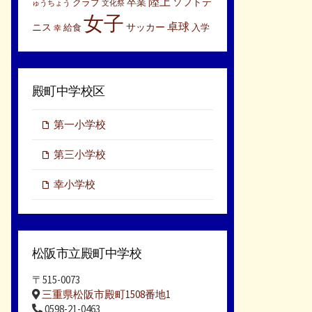
陸上
卒業
ソフトテ
クラブ
ゅうちょう
文化祭
女子
卓球
ニス
サッカー
給食
入学
幸
殿町中学校区
第一小学校
第三小学校
幸小学校
松阪市立殿町中学校
〒515-0073
三重県松阪市殿町1508番地1
0598-21-0463