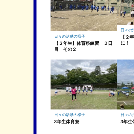
ー
ク
に
保
存
日々の
日々の活動の様子
【２
に！
【２年生】体育祭練習 ２日
目 その２
日々の活動の様子
日々の
3年生体育祭
3年生