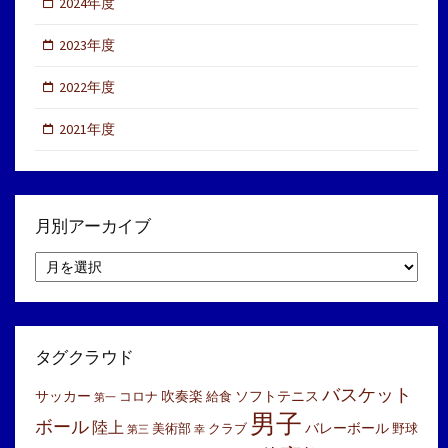
2024年度
2023年度
2022年度
2021年度
月別アーカイブ
月
別
ア
ー
カ
イ
タグクラウド
ブ
バスケット
サッカー
吹奏楽
ソフトテニス
コロナ
給食
第一
男子
ボール
陸上
バレーボール
美術部
クラブ
野球
第三
幸