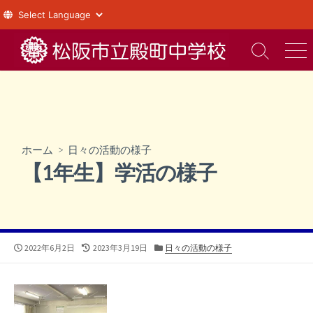
コ
ン
検
メ
索
ニ
テ
切
ュ
ン
り
ー
ツ
替
え
へ
ス
ホーム
>
日々の活動の様子
キ
【1年生】学活の様子
ッ
プ
公
最
カ
2022年6月2日
2023年3月19日
日々の活動の様子
開
終
テ
日
更
ゴ
新
リ
日
ー