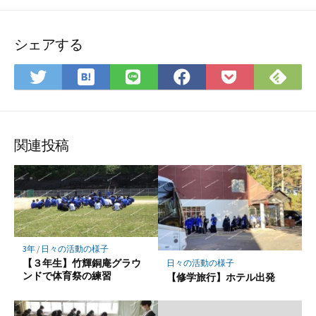
シェアする
は
Fee
Twitter
LINE
Facebook
Pocket
て
で
で
で
で
に
な
購
シ
シ
シ
保
ブ
読
ェ
ェ
ェ
存
ッ
ア
ア
ア
関連投稿
ク
マ
ー
ク
に
保
3年
/
日々の活動の様子
存
【３年生】竹輝銅庵グラウ
日々の活動の様子
ンドで体育祭の練習
【修学旅行】ホテル出発