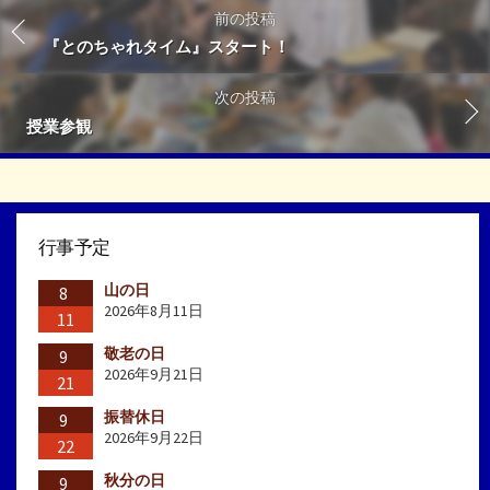
前の投稿
『とのちゃれタイム』スタート！
次の投稿
授業参観
行事予定
山の日
8
2026年8月11日
11
敬老の日
9
2026年9月21日
21
振替休日
9
2026年9月22日
22
秋分の日
9