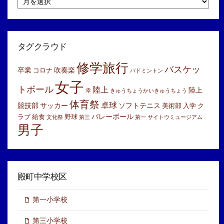
別
ア
ー
カ
イ
タグクラウド
ブ
修学旅行
バスケッ
卒業
吹奏楽
コロナ
バドミントン
女子
トボール
陸上
陸上
幸
きゅうちょうかいきゅうちょう
体育祭
卓球
競技部
サッカー
ソフトテニス
美術部
入学
ク
バレーボール
ラブ
給食
野球
文化祭
第三
第一
サイトウミュージアム
男子
殿町中学校区
第一小学校
第三小学校