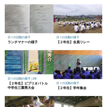
ク
マ
ー
ク
に
保
存
日々の活動の様子
日々の活動の様子
ランチマナーの様子
【２年生】全員リレー
日々の活動の様子
/
2年
【２年生】ビブリオバトル
日々の活動の様子
中学生三重県大会
【２年生】学年集会