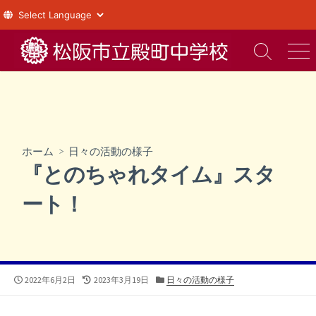
コ
ン
検
メ
索
ニ
テ
切
ュ
ン
り
ー
ツ
替
え
へ
ス
ホーム
>
日々の活動の様子
キ
『とのちゃれタイム』スタ
ッ
プ
ート！
公
最
カ
2022年6月2日
2023年3月19日
日々の活動の様子
開
終
テ
日
更
ゴ