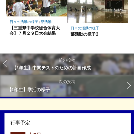
日々の活動の様子
/
部活動
【三重県中学校総合体育大
日々の活動の様子
会】７月２９日大会結果
部活動の様子2
前の投稿
【3年生】中間テストのための計画作成
次の投稿
【1年生】学活の様子
行事予定