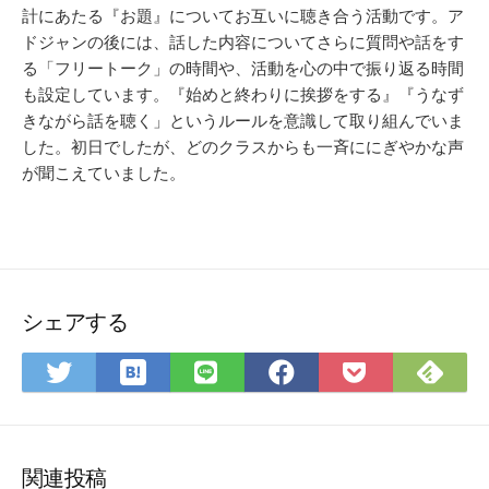
計にあたる『お題』についてお互いに聴き合う活動です。ア
ドジャンの後には、話した内容についてさらに質問や話をす
る「フリートーク」の時間や、活動を心の中で振り返る時間
も設定しています。『始めと終わりに挨拶をする』『うなず
きながら話を聴く」というルールを意識して取り組んでいま
した。初日でしたが、どのクラスからも一斉ににぎやかな声
が聞こえていました。
シェアする
は
Fee
Twitter
LINE
Facebook
Pocket
て
で
で
で
で
に
な
購
シ
シ
シ
保
ブ
読
ェ
ェ
ェ
存
ッ
ア
ア
ア
関連投稿