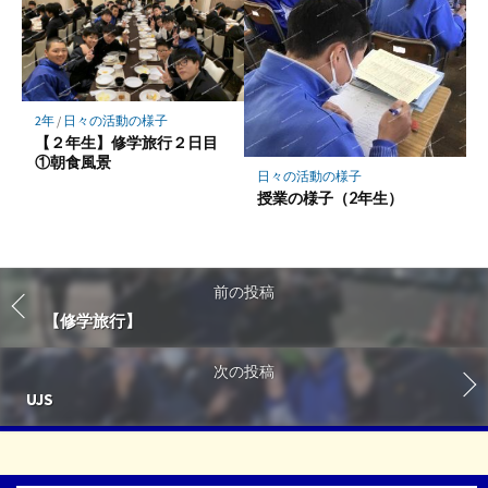
2年
/
日々の活動の様子
【２年生】修学旅行２日目
①朝食風景
日々の活動の様子
授業の様子（2年生）
前の投稿
【修学旅行】
次の投稿
UJS