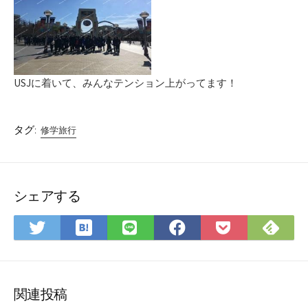
USJに着いて、みんなテンション上がってます！
タグ:
修学旅行
シェアする
は
Fee
Twitter
LINE
Facebook
Pocket
て
で
で
で
で
に
な
購
シ
シ
シ
保
ブ
読
ェ
ェ
ェ
存
ッ
ア
ア
ア
関連投稿