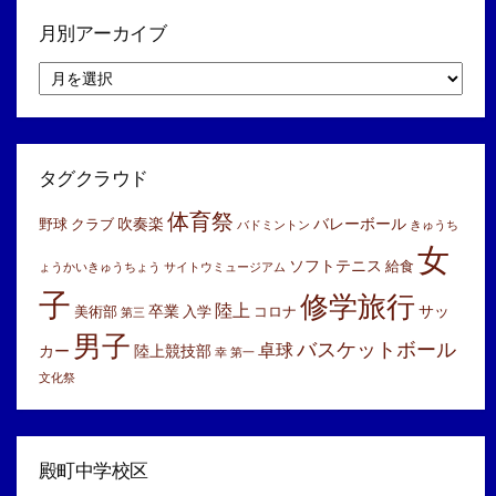
月別アーカイブ
月
別
ア
ー
カ
イ
タグクラウド
ブ
体育祭
吹奏楽
バレーボール
野球
クラブ
バドミントン
きゅうち
女
ソフトテニス
給食
ょうかいきゅうちょう
サイトウミュージアム
子
修学旅行
陸上
卒業
サッ
美術部
入学
コロナ
第三
男子
バスケットボール
卓球
カー
陸上競技部
幸
第一
文化祭
殿町中学校区