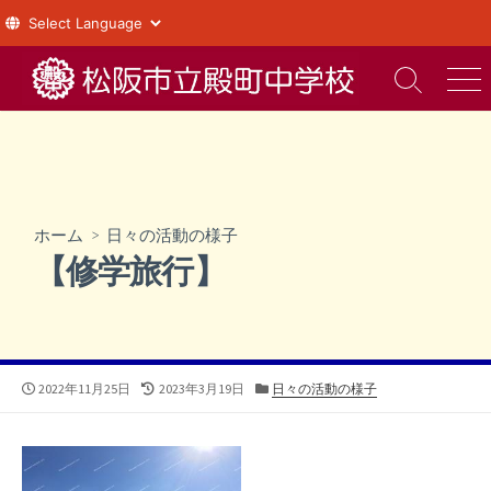
コ
ン
検
メ
索
ニ
テ
切
ュ
ン
り
ー
ツ
替
え
へ
ス
ホーム
>
日々の活動の様子
キ
【修学旅行】
ッ
プ
公
最
カ
2022年11月25日
2023年3月19日
日々の活動の様子
開
終
テ
日
更
ゴ
新
リ
日
ー