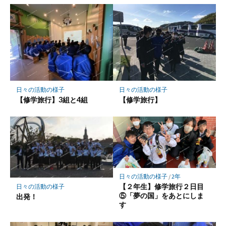
ク
マ
ー
ク
に
保
存
日々の活動の様子
日々の活動の様子
【修学旅行】3組と4組
【修学旅行】
日々の活動の様子
/
2年
【２年生】修学旅行２日目
日々の活動の様子
⑤「夢の国」をあとにしま
出発！
す