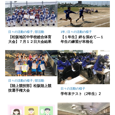
マ
ー
ク
に
保
日々の活動の様子
/
部活動
1年
/
日々の活動の様子
存
【松阪地区中学校総合体育
【１年生】絆を深めて―１
大会】７月１２日大会結果
年生の練習が本格化
日々の活動の様子
/
部活動
【陸上競技部】松阪陸上競
日々の活動の様子
技選手権大会
学年末テスト（2年生）2