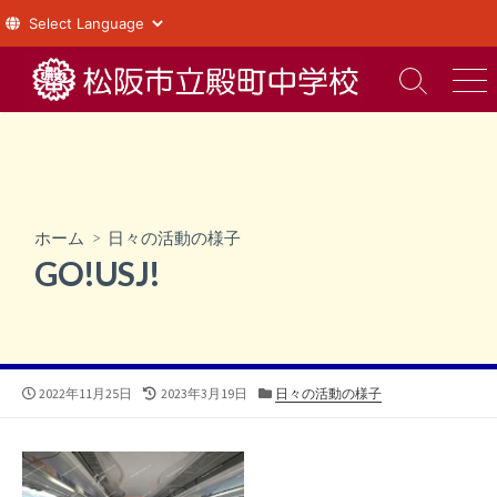
コ
ン
検
メ
索
ニ
テ
切
ュ
ン
り
ー
ツ
替
え
へ
ス
ホーム
>
日々の活動の様子
キ
GO!USJ!
ッ
プ
公
最
カ
2022年11月25日
2023年3月19日
日々の活動の様子
開
終
テ
日
更
ゴ
新
リ
日
ー