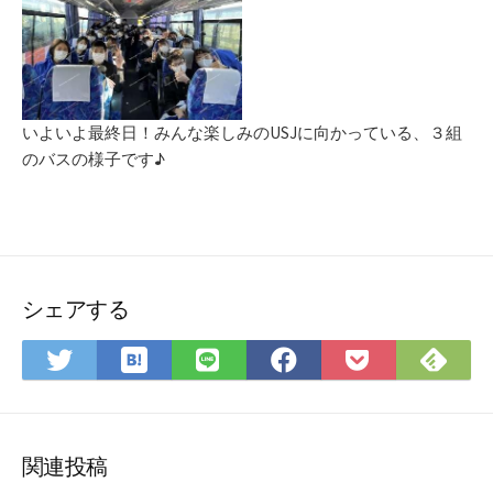
いよいよ最終日！みんな楽しみのUSJに向かっている、３組
のバスの様子です♪
シェアする
は
Fee
Twitter
LINE
Facebook
Pocket
て
で
で
で
で
に
な
購
シ
シ
シ
保
ブ
読
ェ
ェ
ェ
存
ッ
ア
ア
ア
関連投稿
ク