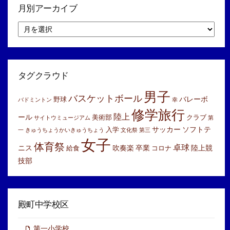
月別アーカイブ
月
別
ア
ー
カ
イ
タグクラウド
ブ
男子
バスケットボール
バレーボ
野球
バドミントン
幸
修学旅行
陸上
ール
美術部
クラブ
サイトウミュージアム
第
サッカー
ソフトテ
入学
一
きゅうちょうかいきゅうちょう
文化祭
第三
女子
体育祭
卓球
ニス
吹奏楽
卒業
陸上競
給食
コロナ
技部
殿町中学校区
第一小学校