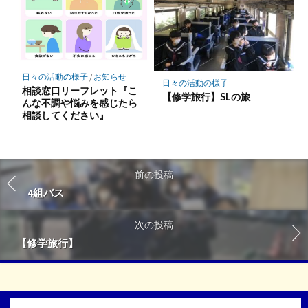
日々の活動の様子
/
お知らせ
日々の活動の様子
相談窓口リーフレット『こ
【修学旅行】SLの旅
んな不調や悩みを感じたら
相談してください』
前の投稿
4組バス
次の投稿
【修学旅行】